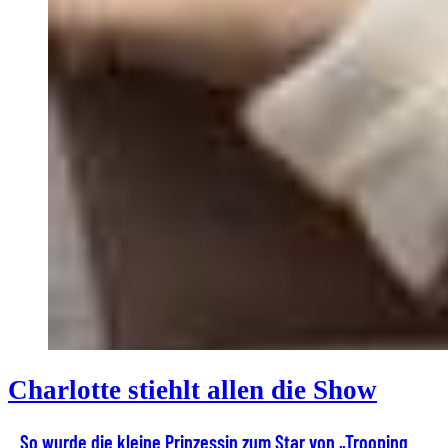
Charlotte stiehlt allen die Show
So wurde die kleine Prinzessin zum Star von „Trooping