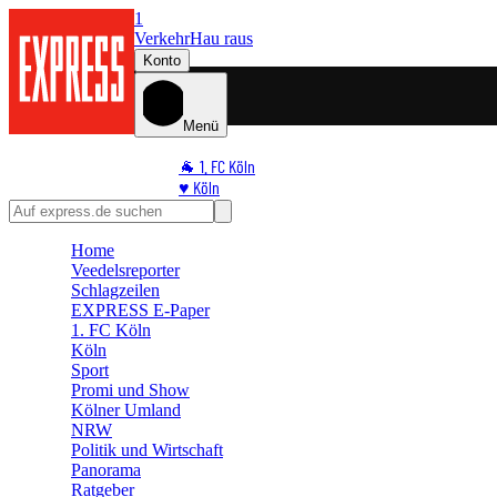
1
Verkehr
Hau raus
Konto
Menü
🐐 1. FC Köln
♥️ Köln
⭐ Promi
🏆 Sport
Home
🛒 Shoppingwelt
Veedelsreporter
🧩 Spiele
Schlagzeilen
EXPRESS E-Paper
1. FC Köln
Köln
Sport
Promi und Show
Kölner Umland
NRW
Politik und Wirtschaft
Panorama
Ratgeber