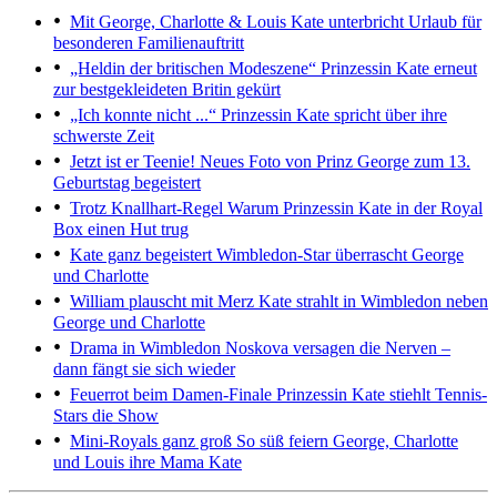
Mit George, Charlotte & Louis
Kate unterbricht Urlaub für
besonderen Familienauftritt
„Heldin der britischen Modeszene“
Prinzessin Kate erneut
zur bestgekleideten Britin gekürt
„Ich konnte nicht ...“
Prinzessin Kate spricht über ihre
schwerste Zeit
Jetzt ist er Teenie!
Neues Foto von Prinz George zum 13.
Geburtstag begeistert
Trotz Knallhart-Regel
Warum Prinzessin Kate in der Royal
Box einen Hut trug
Kate ganz begeistert
Wimbledon-Star überrascht George
und Charlotte
William plauscht mit Merz
Kate strahlt in Wimbledon neben
George und Charlotte
Drama in Wimbledon
Noskova versagen die Nerven –
dann fängt sie sich wieder
Feuerrot beim Damen-Finale
Prinzessin Kate stiehlt Tennis-
Stars die Show
Mini-Royals ganz groß
So süß feiern George, Charlotte
und Louis ihre Mama Kate