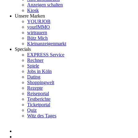
Anzeigen schalten
Kiosk
Unsere Marken
YOURJOB
yourIMMO
wirtrauern
Bütz Mich
Kleinanzeigenmarkt
Specials
EXPRESS Service
Rechner
Spiele
Jobs in Köln
Dating
Shoppingwelt
Rezepte
Reiseportal
Testberichte
Ticketportal
Quiz
Witz des Tages