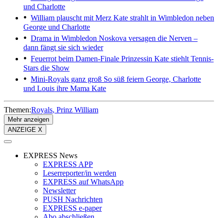
und Charlotte
William plauscht mit Merz
Kate strahlt in Wimbledon neben
George und Charlotte
Drama in Wimbledon
Noskova versagen die Nerven –
dann fängt sie sich wieder
Feuerrot beim Damen-Finale
Prinzessin Kate stiehlt Tennis-
Stars die Show
Mini-Royals ganz groß
So süß feiern George, Charlotte
und Louis ihre Mama Kate
Themen:
Royals
Prinz William
Mehr anzeigen
ANZEIGE X
EXPRESS News
EXPRESS APP
Leserreporter/in werden
EXPRESS auf WhatsApp
Newsletter
PUSH Nachrichten
EXPRESS e-paper
Abo abschließen