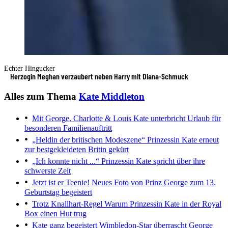
Echter Hingucker
Herzogin Meghan verzaubert neben Harry mit Diana-Schmuck
Alles zum Thema
Kate Middleton
Mit George, Charlotte & Louis
Kate unterbricht Urlaub für
besonderen Familienauftritt
„Heldin der britischen Modeszene“
Prinzessin Kate erneut
zur bestgekleideten Britin gekürt
„Ich konnte nicht ...“
Prinzessin Kate spricht über ihre
schwerste Zeit
Jetzt ist er Teenie!
Neues Foto von Prinz George zum 13.
Geburtstag begeistert
Trotz Knallhart-Regel
Warum Prinzessin Kate in der Royal
Box einen Hut trug
Kate ganz begeistert
Wimbledon-Star überrascht George