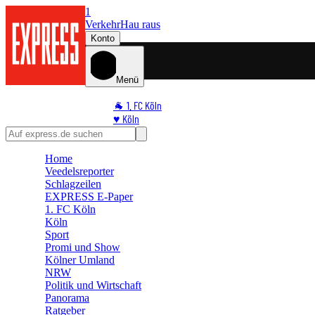
1
Verkehr
Hau raus
Konto
Menü
🐐 1. FC Köln
♥️ Köln
⭐ Promi
🏆 Sport
Home
🛒 Shoppingwelt
Veedelsreporter
🧩 Spiele
Schlagzeilen
EXPRESS E-Paper
1. FC Köln
Köln
Sport
Promi und Show
Kölner Umland
NRW
Politik und Wirtschaft
Panorama
Ratgeber