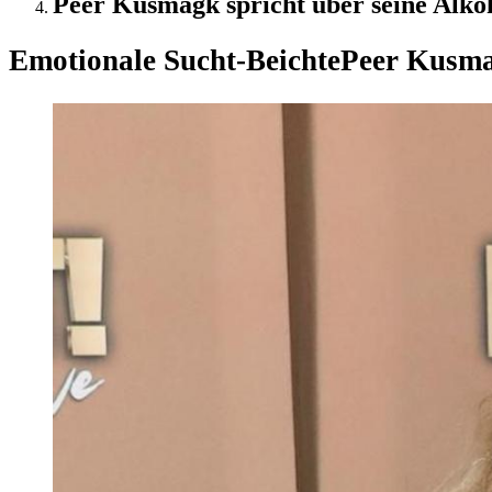
Peer Kusmagk spricht über seine Alko
Emotionale Sucht-Beichte
Peer Kusma