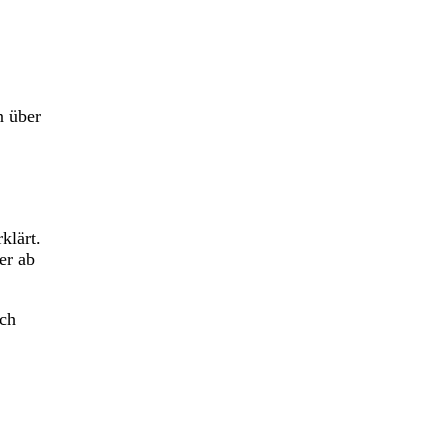
n über
klärt.
er ab
ich