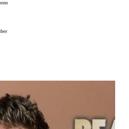
wenn
aber