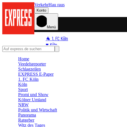
Verkehr
Hau raus
Konto
Menü
🐐 1. FC Köln
♥️ Köln
⭐ Promi
Home
🏆 Sport
Veedelsreporter
🛒 Shoppingwelt
Schlagzeilen
🧩 Spiele
EXPRESS E-Paper
1. FC Köln
Köln
Sport
Promi und Show
Kölner Umland
NRW
Politik und Wirtschaft
Panorama
Ratgeber
Witz des Tages