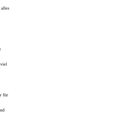
alles
e
viel
r für
und