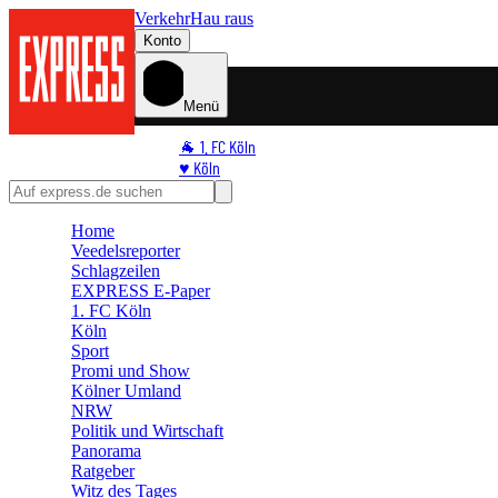
Verkehr
Hau raus
Konto
Menü
🐐 1. FC Köln
♥️ Köln
⭐ Promi
🏆 Sport
Home
🛒 Shoppingwelt
Veedelsreporter
🧩 Spiele
Schlagzeilen
EXPRESS E-Paper
1. FC Köln
Köln
Sport
Promi und Show
Kölner Umland
NRW
Politik und Wirtschaft
Panorama
Ratgeber
Witz des Tages