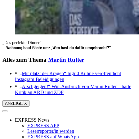
„Das perfekte Dinner“
Wohnung haut Gäste um: „Wen hast du dafür umgebracht?“
Alles zum Thema
Martin Rütter
„Mir platzt der Kragen“
Ingrid Kühne veröffentlicht
Instagram-Beleidigungen
„Arschgeigen!“
Wut-Ausbruch von Martin Rütter – harte
Kritik an ARD und ZDF
ANZEIGE X
EXPRESS News
EXPRESS APP
Leserreporter/in werden
EXPRESS auf WhatsApp