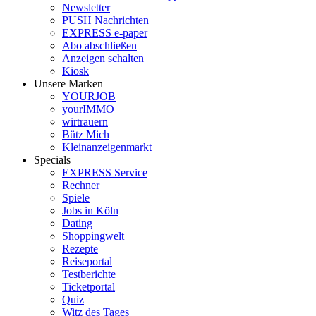
Newsletter
PUSH Nachrichten
EXPRESS e-paper
Abo abschließen
Anzeigen schalten
Kiosk
Unsere Marken
YOURJOB
yourIMMO
wirtrauern
Bütz Mich
Kleinanzeigenmarkt
Specials
EXPRESS Service
Rechner
Spiele
Jobs in Köln
Dating
Shoppingwelt
Rezepte
Reiseportal
Testberichte
Ticketportal
Quiz
Witz des Tages