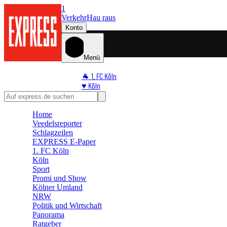
1
Verkehr
Hau raus
Konto
Menü
🐐 1. FC Köln
♥️ Köln
⭐ Promi
🏆 Sport
Home
🛒 Shoppingwelt
Veedelsreporter
🧩 Spiele
Schlagzeilen
EXPRESS E-Paper
1. FC Köln
Köln
Sport
Promi und Show
Kölner Umland
NRW
Politik und Wirtschaft
Panorama
Ratgeber