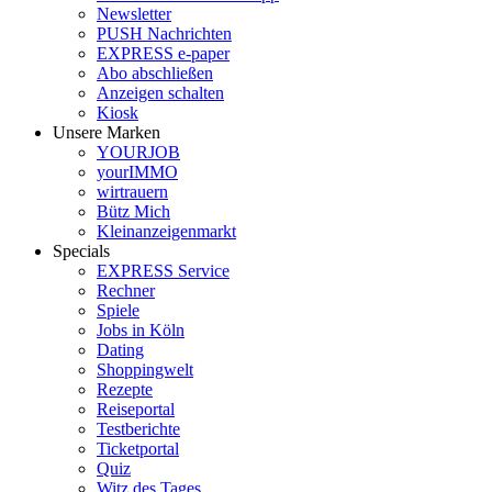
Newsletter
PUSH Nachrichten
EXPRESS e-paper
Abo abschließen
Anzeigen schalten
Kiosk
Unsere Marken
YOURJOB
yourIMMO
wirtrauern
Bütz Mich
Kleinanzeigenmarkt
Specials
EXPRESS Service
Rechner
Spiele
Jobs in Köln
Dating
Shoppingwelt
Rezepte
Reiseportal
Testberichte
Ticketportal
Quiz
Witz des Tages