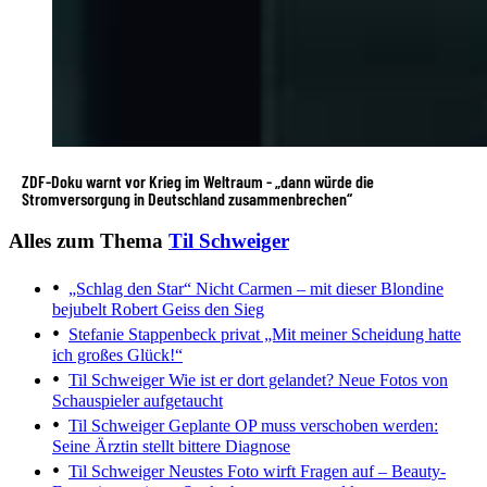
ZDF-Doku warnt vor Krieg im Weltraum - „dann würde die
Stromversorgung in Deutschland zusammenbrechen“
Alles zum Thema
Til Schweiger
„Schlag den Star“
Nicht Carmen – mit dieser Blondine
bejubelt Robert Geiss den Sieg
Stefanie Stappenbeck privat
„Mit meiner Scheidung hatte
ich großes Glück!“
Til Schweiger
Wie ist er dort gelandet? Neue Fotos von
Schauspieler aufgetaucht
Til Schweiger
Geplante OP muss verschoben werden:
Seine Ärztin stellt bittere Diagnose
Til Schweiger
Neustes Foto wirft Fragen auf – Beauty-