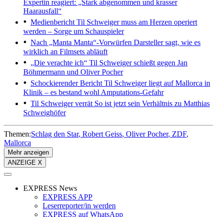
Expertin reagiert: „Stark abgenommen und krasser
Haarausfall“
Medienbericht
Til Schweiger muss am Herzen operiert
werden – Sorge um Schauspieler
Nach „Manta Manta“-Vorwürfen
Darsteller sagt, wie es
wirklich an Filmsets abläuft
„Die verachte ich“
Til Schweiger schießt gegen Jan
Böhmermann und Oliver Pocher
Schockierender Bericht
Til Schweiger liegt auf Mallorca in
Klinik – es bestand wohl Amputations-Gefahr
Til Schweiger verrät
So ist jetzt sein Verhältnis zu Matthias
Schweighöfer
Themen:
Schlag den Star
Robert Geiss
Oliver Pocher
ZDF
Mallorca
Mehr anzeigen
ANZEIGE X
EXPRESS News
EXPRESS APP
Leserreporter/in werden
EXPRESS auf WhatsApp