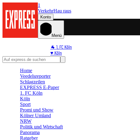
1
Verkehr
Hau raus
Konto
Menü
🐐 1. FC Köln
♥️ Köln
⭐ Promi
🏆 Sport
Home
🛒 Shoppingwelt
Veedelsreporter
🧩 Spiele
Schlagzeilen
EXPRESS E-Paper
1. FC Köln
Köln
Sport
Promi und Show
Kölner Umland
NRW
Politik und Wirtschaft
Panorama
Ratgeber