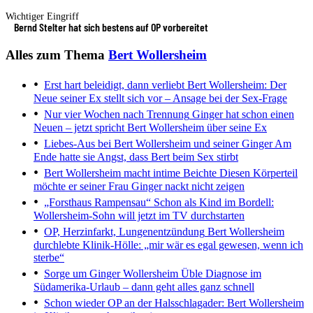
Wichtiger Eingriff
Bernd Stelter hat sich bestens auf OP vorbereitet
Alles zum Thema
Bert Wollersheim
Erst hart beleidigt, dann verliebt
Bert Wollersheim: Der
Neue seiner Ex stellt sich vor – Ansage bei der Sex-Frage
Nur vier Wochen nach Trennung
Ginger hat schon einen
Neuen – jetzt spricht Bert Wollersheim über seine Ex
Liebes-Aus bei Bert Wollersheim und seiner Ginger
Am
Ende hatte sie Angst, dass Bert beim Sex stirbt
Bert Wollersheim macht intime Beichte
Diesen Körperteil
möchte er seiner Frau Ginger nackt nicht zeigen
„Forsthaus Rampensau“
Schon als Kind im Bordell:
Wollersheim-Sohn will jetzt im TV durchstarten
OP, Herzinfarkt, Lungenentzündung
Bert Wollersheim
durchlebte Klinik-Hölle: „mir wär es egal gewesen, wenn ich
sterbe“
Sorge um Ginger Wollersheim
Üble Diagnose im
Südamerika-Urlaub – dann geht alles ganz schnell
Schon wieder
OP an der Halsschlagader: Bert Wollersheim