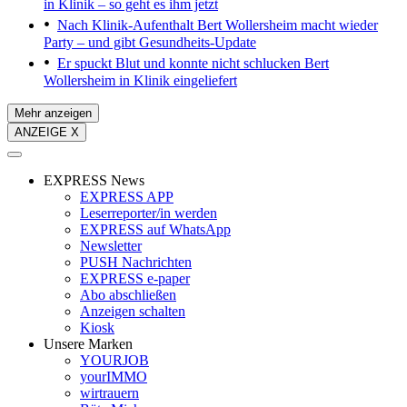
in Klinik – so geht es ihm jetzt
Nach Klinik-Aufenthalt
Bert Wollersheim macht wieder
Party – und gibt Gesundheits-Update
Er spuckt Blut und konnte nicht schlucken
Bert
Wollersheim in Klinik eingeliefert
Mehr anzeigen
ANZEIGE X
EXPRESS News
EXPRESS APP
Leserreporter/in werden
EXPRESS auf WhatsApp
Newsletter
PUSH Nachrichten
EXPRESS e-paper
Abo abschließen
Anzeigen schalten
Kiosk
Unsere Marken
YOURJOB
yourIMMO
wirtrauern