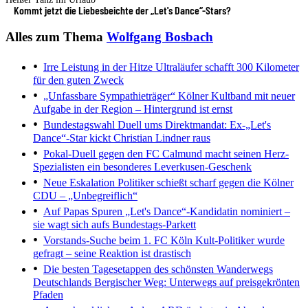
Kommt jetzt die Liebesbeichte der „Let's Dance“-Stars?
Alles zum Thema
Wolfgang Bosbach
Irre Leistung in der Hitze
Ultraläufer schafft 300 Kilometer
für den guten Zweck
„Unfassbare Sympathieträger“
Kölner Kultband mit neuer
Aufgabe in der Region – Hintergrund ist ernst
Bundestagswahl
Duell ums Direktmandat: Ex-„Let's
Dance“-Star kickt Christian Lindner raus
Pokal-Duell gegen den FC
Calmund macht seinen Herz-
Spezialisten ein besonderes Leverkusen-Geschenk
Neue Eskalation
Politiker schießt scharf gegen die Kölner
CDU – „Unbegreiflich“
Auf Papas Spuren
„Let's Dance“-Kandidatin nominiert –
sie wagt sich aufs Bundestags-Parkett
Vorstands-Suche beim 1. FC Köln
Kult-Politiker wurde
gefragt – seine Reaktion ist drastisch
Die besten Tagesetappen des schönsten Wanderwegs
Deutschlands
Bergischer Weg: Unterwegs auf preisgekrönten
Pfaden