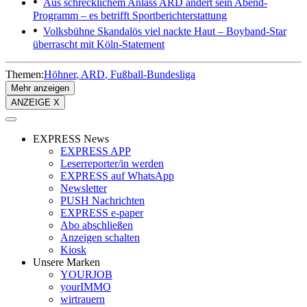
Aus schrecklichem Anlass
ARD ändert sein Abend-
Programm – es betrifft Sportberichterstattung
Volksbühne
Skandalös viel nackte Haut – Boyband-Star
überrascht mit Köln-Statement
Themen:
Höhner
ARD
Fußball-Bundesliga
Mehr anzeigen
ANZEIGE X
EXPRESS News
EXPRESS APP
Leserreporter/in werden
EXPRESS auf WhatsApp
Newsletter
PUSH Nachrichten
EXPRESS e-paper
Abo abschließen
Anzeigen schalten
Kiosk
Unsere Marken
YOURJOB
yourIMMO
wirtrauern