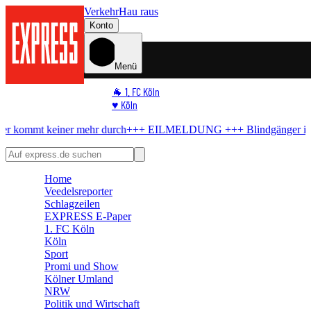
Verkehr
Hau raus
Konto
Menü
🐐 1. FC Köln
♥️ Köln
⭐ Promi
iner mehr durch
+++ EILMELDUNG +++
Blindgänger in Köln
Bombe
🏆 Sport
🛒 Shoppingwelt
🧩 Spiele
Home
Veedelsreporter
Schlagzeilen
EXPRESS E-Paper
1. FC Köln
Köln
Sport
Promi und Show
Kölner Umland
NRW
Politik und Wirtschaft