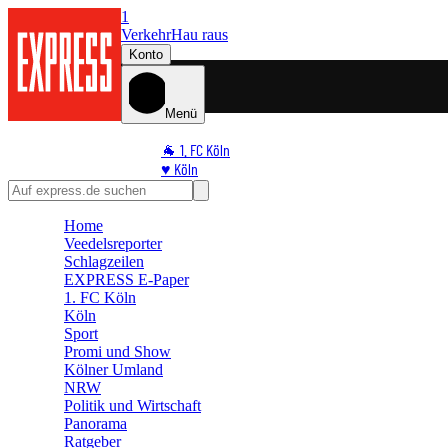
1
Verkehr
Hau raus
Konto
Menü
🐐 1. FC Köln
♥️ Köln
⭐ Promi
🏆 Sport
Home
🛒 Shoppingwelt
Veedelsreporter
🧩 Spiele
Schlagzeilen
EXPRESS E-Paper
1. FC Köln
Köln
Sport
Promi und Show
Kölner Umland
NRW
Politik und Wirtschaft
Panorama
Ratgeber