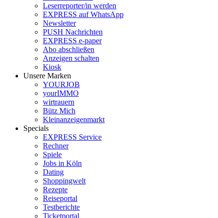
Leserreporter/in werden
EXPRESS auf WhatsApp
Newsletter
PUSH Nachrichten
EXPRESS e-paper
Abo abschließen
Anzeigen schalten
Kiosk
Unsere Marken
YOURJOB
yourIMMO
wirtrauern
Bütz Mich
Kleinanzeigenmarkt
Specials
EXPRESS Service
Rechner
Spiele
Jobs in Köln
Dating
Shoppingwelt
Rezepte
Reiseportal
Testberichte
Ticketportal