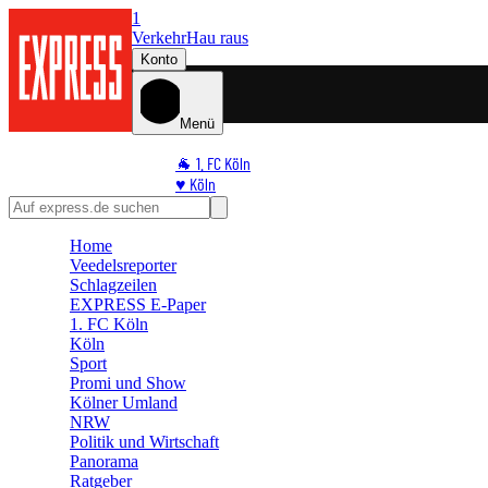
1
Verkehr
Hau raus
Konto
Menü
🐐 1. FC Köln
♥️ Köln
⭐ Promi
🏆 Sport
Home
🛒 Shoppingwelt
Veedelsreporter
🧩 Spiele
Schlagzeilen
EXPRESS E-Paper
1. FC Köln
Köln
Sport
Promi und Show
Kölner Umland
NRW
Politik und Wirtschaft
Panorama
Ratgeber