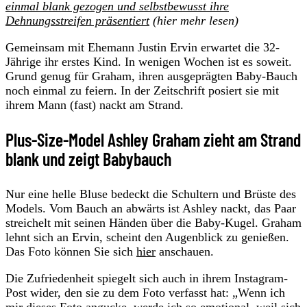
einmal blank gezogen und selbstbewusst ihre
Dehnungsstreifen präsentiert
(hier mehr lesen)
Gemeinsam mit Ehemann Justin Ervin erwartet die 32-
Jährige ihr erstes Kind. In wenigen Wochen ist es soweit.
Grund genug für Graham, ihren ausgeprägten Baby-Bauch
noch einmal zu feiern. In der Zeitschrift posiert sie mit
ihrem Mann (fast) nackt am Strand.
Plus-Size-Model Ashley Graham zieht am Strand
blank und zeigt Babybauch
Nur eine helle Bluse bedeckt die Schultern und Brüste des
Models. Vom Bauch an abwärts ist Ashley nackt, das Paar
streichelt mit seinen Händen über die Baby-Kugel. Graham
lehnt sich an Ervin, scheint den Augenblick zu genießen.
Das Foto können Sie sich
hier
anschauen.
Die Zufriedenheit spiegelt sich auch in ihrem Instagram-
Post wider, den sie zu dem Foto verfasst hat: „Wenn ich
mir dieses Foto angucke, werde ich so emotional, weil sich