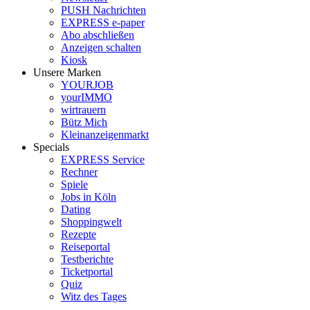
PUSH Nachrichten
EXPRESS e-paper
Abo abschließen
Anzeigen schalten
Kiosk
Unsere Marken
YOURJOB
yourIMMO
wirtrauern
Bütz Mich
Kleinanzeigenmarkt
Specials
EXPRESS Service
Rechner
Spiele
Jobs in Köln
Dating
Shoppingwelt
Rezepte
Reiseportal
Testberichte
Ticketportal
Quiz
Witz des Tages