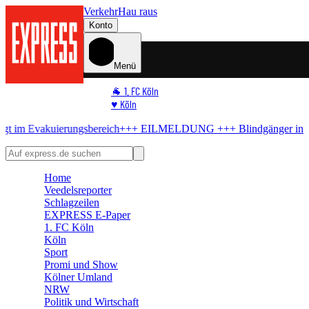
Verkehr
Hau raus
Konto
Menü
🐐 1. FC Köln
♥️ Köln
⭐ Promi
ierungsbereich
+++ EILMELDUNG +++
Blindgänger in Köln
Bombe i
🏆 Sport
🛒 Shoppingwelt
🧩 Spiele
Home
Veedelsreporter
Schlagzeilen
EXPRESS E-Paper
1. FC Köln
Köln
Sport
Promi und Show
Kölner Umland
NRW
Politik und Wirtschaft