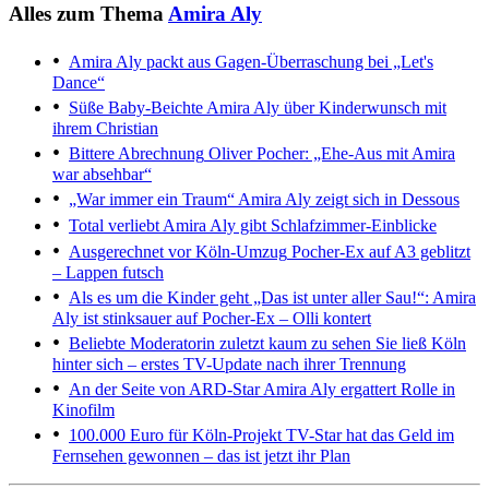
Alles zum Thema
Amira Aly
Amira Aly packt aus
Gagen-Überraschung bei „Let's
Dance“
Süße Baby-Beichte
Amira Aly über Kinderwunsch mit
ihrem Christian
Bittere Abrechnung
Oliver Pocher: „Ehe-Aus mit Amira
war absehbar“
„War immer ein Traum“
Amira Aly zeigt sich in Dessous
Total verliebt
Amira Aly gibt Schlafzimmer-Einblicke
Ausgerechnet vor Köln-Umzug
Pocher-Ex auf A3 geblitzt
– Lappen futsch
Als es um die Kinder geht
„Das ist unter aller Sau!“: Amira
Aly ist stinksauer auf Pocher-Ex – Olli kontert
Beliebte Moderatorin zuletzt kaum zu sehen
Sie ließ Köln
hinter sich – erstes TV-Update nach ihrer Trennung
An der Seite von ARD-Star
Amira Aly ergattert Rolle in
Kinofilm
100.000 Euro für Köln-Projekt
TV-Star hat das Geld im
Fernsehen gewonnen – das ist jetzt ihr Plan