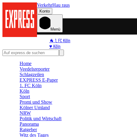
Verkehr
Hau raus
Konto
Menü
🐐 1. FC Köln
♥️ Köln
⭐ Promi
🏆 Sport
Home
🛒 Shoppingwelt
Veedelsreporter
🧩 Spiele
Schlagzeilen
EXPRESS E-Paper
1. FC Köln
Köln
Sport
Promi und Show
Kölner Umland
NRW
Politik und Wirtschaft
Panorama
Ratgeber
Witz des Tages