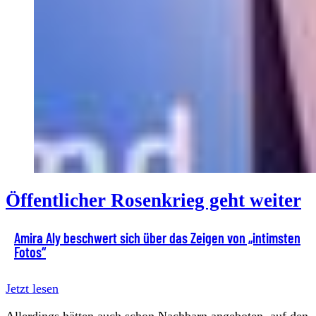
Öffentlicher Rosenkrieg geht weiter
Amira Aly beschwert sich über das Zeigen von „intimsten
Fotos“
Jetzt lesen
Allerdings hätten auch schon Nachbarn angeboten, auf den