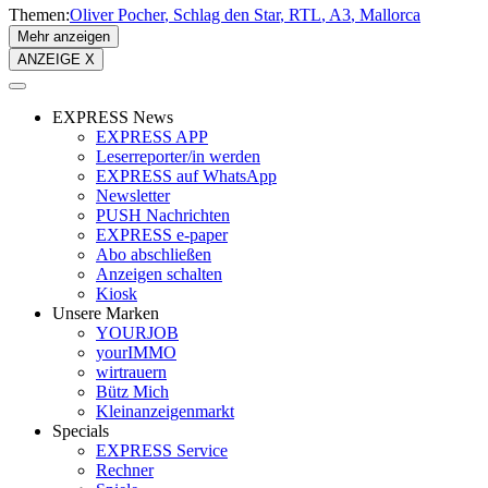
Themen:
Oliver Pocher
Schlag den Star
RTL
A3
Mallorca
Mehr anzeigen
ANZEIGE X
EXPRESS News
EXPRESS APP
Leserreporter/in werden
EXPRESS auf WhatsApp
Newsletter
PUSH Nachrichten
EXPRESS e-paper
Abo abschließen
Anzeigen schalten
Kiosk
Unsere Marken
YOURJOB
yourIMMO
wirtrauern
Bütz Mich
Kleinanzeigenmarkt
Specials
EXPRESS Service
Rechner