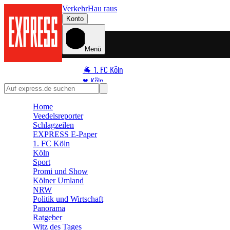
Verkehr
Hau raus
Konto
Menü
🐐 1. FC Köln
♥️ Köln
⭐ Promi
Home
🏆 Sport
Veedelsreporter
🛒 Shoppingwelt
Schlagzeilen
🧩 Spiele
EXPRESS E-Paper
1. FC Köln
Köln
Sport
Promi und Show
Kölner Umland
NRW
Politik und Wirtschaft
Panorama
Ratgeber
Witz des Tages