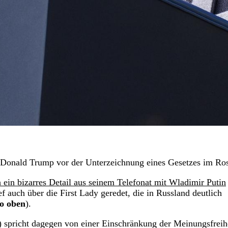
 Donald Trump vor der Unterzeichnung eines Gesetzes im Ro
 ein bizarres Detail aus seinem Telefonat mit Wladimir Putin
uch über die First Lady geredet, die in Russland deutlich
eo oben
).
spricht dagegen von einer Einschränkung der Meinungsfreihe