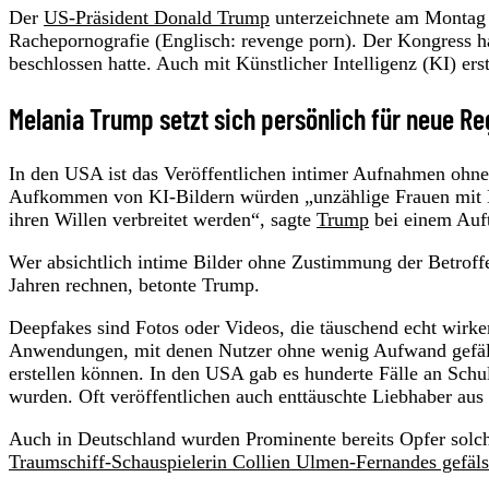
Der
US-Präsident Donald Trump
unterzeichnete am Montag (
Rachepornografie (Englisch: revenge porn). Der Kongress ha
beschlossen hatte. Auch mit Künstlicher Intelligenz (KI) erst
Melania Trump setzt sich persönlich für neue Re
In den USA ist das Veröffentlichen intimer Aufnahmen ohn
Aufkommen von KI-Bildern würden „unzählige Frauen mit De
ihren Willen verbreitet werden“, sagte
Trump
bei einem Auft
Wer absichtlich intime Bilder ohne Zustimmung der Betroffen
Jahren rechnen, betonte Trump.
Deepfakes sind Fotos oder Videos, die täuschend echt wirken,
Anwendungen, mit denen Nutzer ohne wenig Aufwand gefäls
erstellen können. In den USA gab es hunderte Fälle an Sch
wurden. Oft veröffentlichen auch enttäuschte Liebhaber aus
Auch in Deutschland wurden Prominente bereits Opfer solch
Traumschiff-Schauspielerin Collien Ulmen-Fernandes gefäl