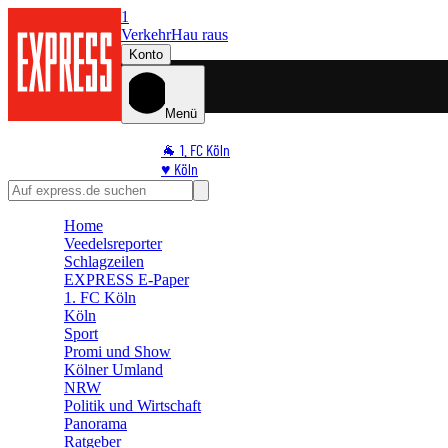
1
Verkehr
Hau raus
Konto
Menü
🐐 1. FC Köln
♥️ Köln
⭐ Promi
🏆 Sport
Home
🛒 Shoppingwelt
Veedelsreporter
🧩 Spiele
Schlagzeilen
EXPRESS E-Paper
1. FC Köln
Köln
Sport
Promi und Show
Kölner Umland
NRW
Politik und Wirtschaft
Panorama
Ratgeber