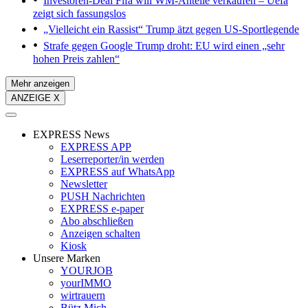
Investoren-Deal
Fifa will WM-Anteile verkaufen – Uefa
zeigt sich fassungslos
„Vielleicht ein Rassist“
Trump ätzt gegen US-Sportlegende
Strafe gegen Google
Trump droht: EU wird einen „sehr
hohen Preis zahlen“
Mehr anzeigen
ANZEIGE X
EXPRESS News
EXPRESS APP
Leserreporter/in werden
EXPRESS auf WhatsApp
Newsletter
PUSH Nachrichten
EXPRESS e-paper
Abo abschließen
Anzeigen schalten
Kiosk
Unsere Marken
YOURJOB
yourIMMO
wirtrauern
Bütz Mich