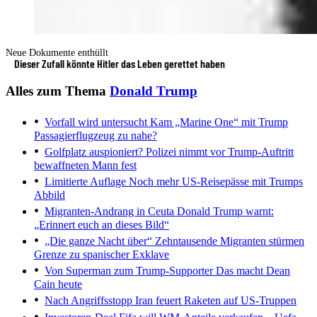
Neue Dokumente enthüllt
Dieser Zufall könnte Hitler das Leben gerettet haben
Alles zum Thema
Donald Trump
Vorfall wird untersucht
Kam „Marine One“ mit Trump
Passagierflugzeug zu nahe?
Golfplatz auspioniert?
Polizei nimmt vor Trump-Auftritt
bewaffneten Mann fest
Limitierte Auflage
Noch mehr US-Reisepässe mit Trumps
Abbild
Migranten-Andrang in Ceuta
Donald Trump warnt:
„Erinnert euch an dieses Bild“
„Die ganze Nacht über“
Zehntausende Migranten stürmen
Grenze zu spanischer Exklave
Von Superman zum Trump-Supporter
Das macht Dean
Cain heute
Nach Angriffsstopp
Iran feuert Raketen auf US-Truppen