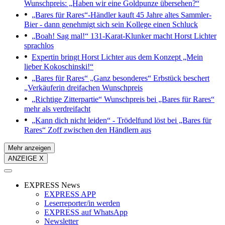
Wunschpreis: „Haben wir eine Goldpunze übersehen?“
„Bares für Rares“-Händler kauft 45 Jahre altes Sammler-
Bier - dann genehmigt sich sein Kollege einen Schluck
„Boah! Sag mal!“
131-Karat-Klunker macht Horst Lichter
sprachlos
Expertin bringt Horst Lichter aus dem Konzept
„Mein
lieber Kokoschinski!“
„Bares für Rares“
„Ganz besonderes“ Erbstück beschert
„Verkäuferin dreifachen Wunschpreis
„Richtige Zitterpartie“
Wunschpreis bei „Bares für Rares“
mehr als verdreifacht
„Kann dich nicht leiden“ - Trödelfund löst bei „Bares für
Rares“ Zoff zwischen den Händlern aus
Mehr anzeigen
ANZEIGE X
EXPRESS News
EXPRESS APP
Leserreporter/in werden
EXPRESS auf WhatsApp
Newsletter