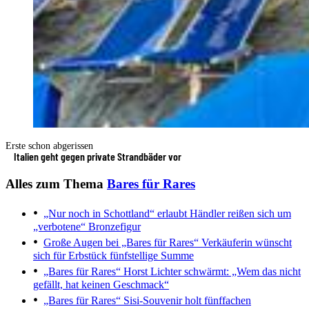
Erste schon abgerissen
Italien geht gegen private Strandbäder vor
Alles zum Thema
Bares für Rares
„Nur noch in Schottland“ erlaubt
Händler reißen sich um
„verbotene“ Bronzefigur
Große Augen bei „Bares für Rares“
Verkäuferin wünscht
sich für Erbstück fünfstellige Summe
„Bares für Rares“
Horst Lichter schwärmt: „Wem das nicht
gefällt, hat keinen Geschmack“
„Bares für Rares“
Sisi-Souvenir holt fünffachen