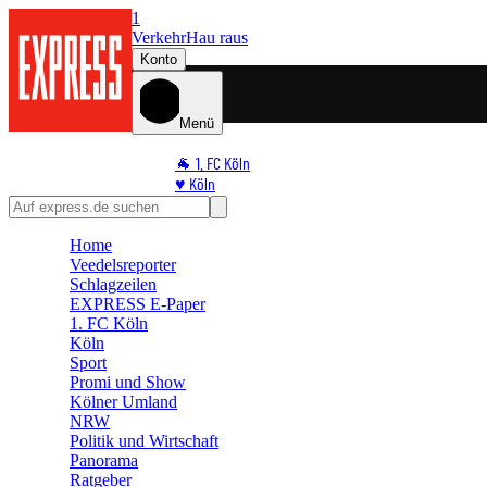
1
Verkehr
Hau raus
Konto
Menü
🐐 1. FC Köln
♥️ Köln
⭐ Promi
🏆 Sport
Home
🛒 Shoppingwelt
Veedelsreporter
🧩 Spiele
Schlagzeilen
EXPRESS E-Paper
1. FC Köln
Köln
Sport
Promi und Show
Kölner Umland
NRW
Politik und Wirtschaft
Panorama
Ratgeber