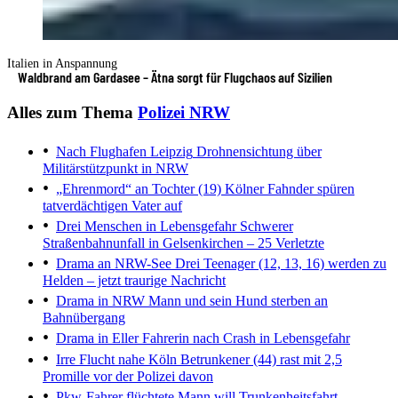
Italien in Anspannung
Waldbrand am Gardasee – Ätna sorgt für Flugchaos auf Sizilien
Alles zum Thema
Polizei NRW
Nach Flughafen Leipzig
Drohnensichtung über
Militärstützpunkt in NRW
„Ehrenmord“ an Tochter (19)
Kölner Fahnder spüren
tatverdächtigen Vater auf
Drei Menschen in Lebensgefahr
Schwerer
Straßenbahnunfall in Gelsenkirchen – 25 Verletzte
Drama an NRW-See
Drei Teenager (12, 13, 16) werden zu
Helden – jetzt traurige Nachricht
Drama in NRW
Mann und sein Hund sterben an
Bahnübergang
Drama in Eller
Fahrerin nach Crash in Lebensgefahr
Irre Flucht nahe Köln
Betrunkener (44) rast mit 2,5
Promille vor der Polizei davon
Pkw-Fahrer flüchtete
Mann will Trunkenheitsfahrt