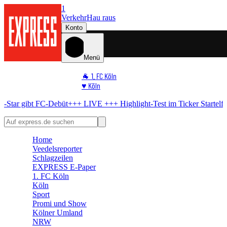
1
Verkehr
Hau raus
Konto
Menü
🐐 1. FC Köln
♥️ Köln
⭐ Promi
t FC-Debüt
+++ LIVE +++
Highlight-Test im Ticker
Startelf da – WM-S
🏆 Sport
🛒 Shoppingwelt
🧩 Spiele
Home
Veedelsreporter
Schlagzeilen
EXPRESS E-Paper
1. FC Köln
Köln
Sport
Promi und Show
Kölner Umland
NRW