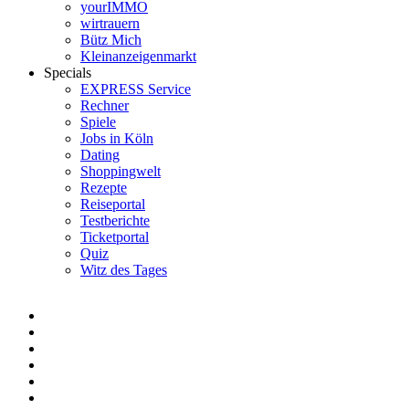
yourIMMO
wirtrauern
Bütz Mich
Kleinanzeigenmarkt
Specials
EXPRESS Service
Rechner
Spiele
Jobs in Köln
Dating
Shoppingwelt
Rezepte
Reiseportal
Testberichte
Ticketportal
Quiz
Witz des Tages