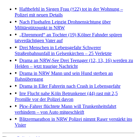
Haftbefehl in Siegen
Frau (†22) tot in der Wohnung –
Polizei mit neuen Details
Nach Flughafen Leipzig
Drohnensichtung über
Militärstützpunkt in NRW
„Ehrenmord“ an Tochter (19)
Kölner Fahnder spüren
tatverdächtigen Vater auf
Drei Menschen in Lebensgefahr
Schwerer
Straßenbahnunfall in Gelsenkirchen – 25 Verletzte
Drama an NRW-See
Drei Teenager (12, 13, 16) werden zu
Helden – jetzt traurige Nachricht
Drama in NRW
Mann und sein Hund sterben an
Bahnübergang
Drama in Eller
Fahrerin nach Crash in Lebensgefahr
Irre Flucht nahe Köln
Betrunkener (44) rast mit 2,5
Promille vor der Polizei davon
Pkw-Fahrer flüchtete
Mann will Trunkenheitsfahrt
verhindern – von Auto mitgeschleift
Blitzermarathon in NRW
Polizei nimmt Raser verstärkt ins
Visier