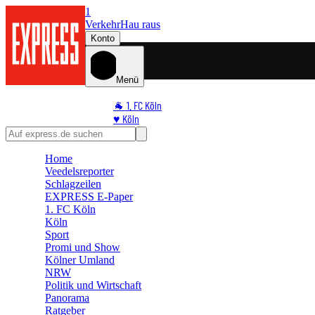
1
Verkehr
Hau raus
Konto
Menü
🐐 1. FC Köln
♥️ Köln
⭐ Promi
🏆 Sport
Home
🛒 Shoppingwelt
Veedelsreporter
🧩 Spiele
Schlagzeilen
EXPRESS E-Paper
1. FC Köln
Köln
Sport
Promi und Show
Kölner Umland
NRW
Politik und Wirtschaft
Panorama
Ratgeber