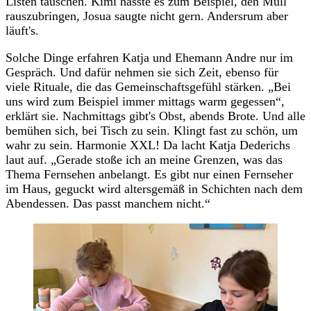
Listen tauschen. Kimi hasste es zum Beispiel, den Müll
rauszubringen, Josua saugte nicht gern. Andersrum aber
läuft's.
Solche Dinge erfahren Katja und Ehemann Andre nur im
Gespräch. Und dafür nehmen sie sich Zeit, ebenso für
viele Rituale, die das Gemeinschaftsgefühl stärken. „Bei
uns wird zum Beispiel immer mittags warm gegessen“,
erklärt sie. Nachmittags gibt's Obst, abends Brote. Und alle
bemühen sich, bei Tisch zu sein. Klingt fast zu schön, um
wahr zu sein. Harmonie XXL! Da lacht Katja Dederichs
laut auf. „Gerade stoße ich an meine Grenzen, was das
Thema Fernsehen anbelangt. Es gibt nur einen Fernseher
im Haus, geguckt wird altersgemäß in Schichten nach dem
Abendessen. Das passt manchem nicht.“