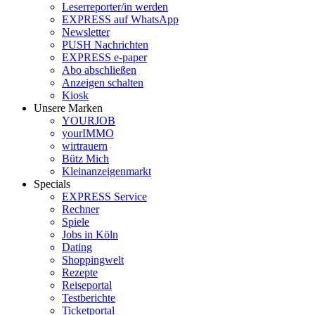
Leserreporter/in werden
EXPRESS auf WhatsApp
Newsletter
PUSH Nachrichten
EXPRESS e-paper
Abo abschließen
Anzeigen schalten
Kiosk
Unsere Marken
YOURJOB
yourIMMO
wirtrauern
Bütz Mich
Kleinanzeigenmarkt
Specials
EXPRESS Service
Rechner
Spiele
Jobs in Köln
Dating
Shoppingwelt
Rezepte
Reiseportal
Testberichte
Ticketportal