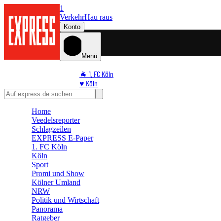
1
Verkehr
Hau raus
Konto
Menü
🐐 1. FC Köln
♥️ Köln
⭐ Promi
🏆 Sport
Home
🛒 Shoppingwelt
Veedelsreporter
🧩 Spiele
Schlagzeilen
EXPRESS E-Paper
1. FC Köln
Köln
Sport
Promi und Show
Kölner Umland
NRW
Politik und Wirtschaft
Panorama
Ratgeber