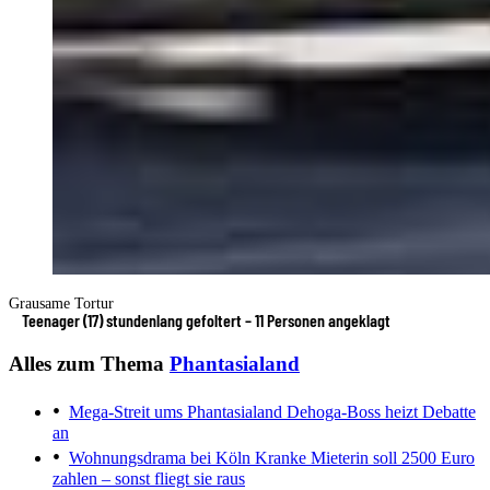
Grausame Tortur
Teenager (17) stundenlang gefoltert – 11 Personen angeklagt
Alles zum Thema
Phantasialand
Mega-Streit ums Phantasialand
Dehoga-Boss heizt Debatte
an
Wohnungsdrama bei Köln
Kranke Mieterin soll 2500 Euro
zahlen – sonst fliegt sie raus