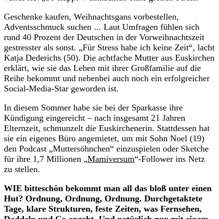
Geschenke kaufen, Weihnachtsgans vorbestellen,
Adventsschmuck suchen ... Laut Umfragen fühlen sich
rund 40 Prozent der Deutschen in der Vorweihnachtszeit
gestresster als sonst. „Für Stress habe ich keine Zeit“, lacht
Katja Dederichs (50). Die achtfache Mutter aus Euskirchen
erklärt, wie sie das Leben mit ihrer Großfamilie auf die
Reihe bekommt und nebenbei auch noch ein erfolgreicher
Social-Media-Star geworden ist.
In diesem Sommer habe sie bei der Sparkasse ihre
Kündigung eingereicht – nach insgesamt 21 Jahren
Elternzeit, schmunzelt die Euskirchenerin. Stattdessen hat
sie ein eigenes Büro angemietet, um mit Sohn Noel (19)
den Podcast „Muttersöhnchen“ einzuspielen oder Sketche
für ihre 1,7 Millionen „
Mamiversum
“-Follower ins Netz
zu stellen.
WIE bitteschön bekommt man all das bloß unter einen
Hut? Ordnung, Ordnung, Ordnung. Durchgetaktete
Tage, klare Strukturen, feste Zeiten, was Fernsehen,
Daddeln und Co angeht. Und natürlich nur mit einem