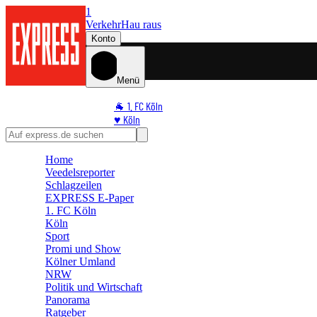
1
Verkehr
Hau raus
Konto
Menü
🐐 1. FC Köln
♥️ Köln
⭐ Promi
🏆 Sport
Home
🛒 Shoppingwelt
Veedelsreporter
🧩 Spiele
Schlagzeilen
EXPRESS E-Paper
1. FC Köln
Köln
Sport
Promi und Show
Kölner Umland
NRW
Politik und Wirtschaft
Panorama
Ratgeber