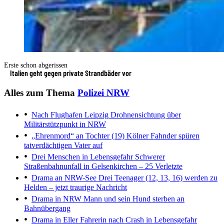
Erste schon abgerissen
Italien geht gegen private Strandbäder vor
Alles zum Thema
Polizei NRW
Nach Flughafen Leipzig
Drohnensichtung über
Militärstützpunkt in NRW
„Ehrenmord“ an Tochter (19)
Kölner Fahnder spüren
tatverdächtigen Vater auf
Drei Menschen in Lebensgefahr
Schwerer
Straßenbahnunfall in Gelsenkirchen – 25 Verletzte
Drama an NRW-See
Drei Teenager (12, 13, 16) werden zu
Helden – jetzt traurige Nachricht
Drama in NRW
Mann und sein Hund sterben an
Bahnübergang
Drama in Eller
Fahrerin nach Crash in Lebensgefahr