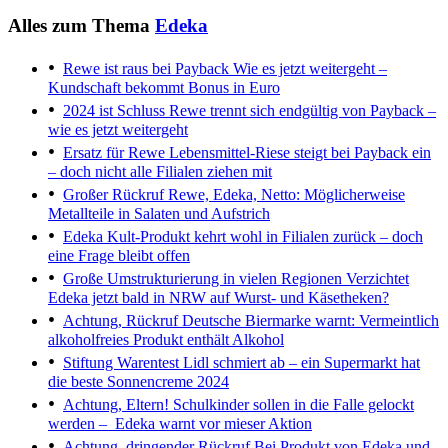
Alles zum Thema
Edeka
Rewe ist raus bei Payback
Wie es jetzt weitergeht –
Kundschaft bekommt Bonus in Euro
2024 ist Schluss
Rewe trennt sich endgültig von Payback –
wie es jetzt weitergeht
Ersatz für Rewe
Lebensmittel-Riese steigt bei Payback ein
– doch nicht alle Filialen ziehen mit
Großer Rückruf
Rewe, Edeka, Netto: Möglicherweise
Metallteile in Salaten und Aufstrich
Edeka
Kult-Produkt kehrt wohl in Filialen zurück – doch
eine Frage bleibt offen
Große Umstrukturierung in vielen Regionen
Verzichtet
Edeka jetzt bald in NRW auf Wurst- und Käsetheken?
Achtung, Rückruf
Deutsche Biermarke warnt: Vermeintlich
alkoholfreies Produkt enthält Alkohol
Stiftung Warentest
Lidl schmiert ab – ein Supermarkt hat
die beste Sonnencreme 2024
Achtung, Eltern!
Schulkinder sollen in die Falle gelockt
werden – Edeka warnt vor mieser Aktion
Achtung, dringender Rückruf
Bei Produkt von Edeka und