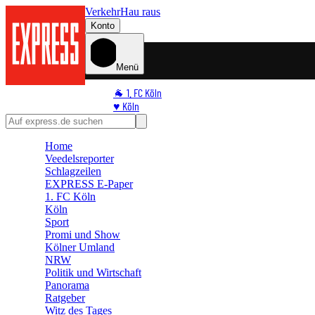
Verkehr
Hau raus
Konto
Menü
🐐 1. FC Köln
♥️ Köln
⭐ Promi
🏆 Sport
Home
🛒 Shoppingwelt
Veedelsreporter
🧩 Spiele
Schlagzeilen
EXPRESS E-Paper
1. FC Köln
Köln
Sport
Promi und Show
Kölner Umland
NRW
Politik und Wirtschaft
Panorama
Ratgeber
Witz des Tages