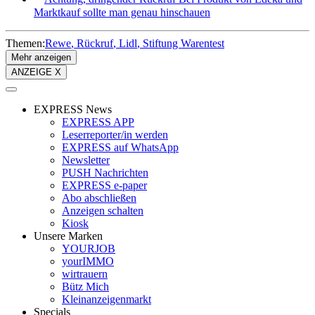
Marktkauf sollte man genau hinschauen
Themen:
Rewe
Rückruf
Lidl
Stiftung Warentest
Mehr anzeigen
ANZEIGE X
EXPRESS News
EXPRESS APP
Leserreporter/in werden
EXPRESS auf WhatsApp
Newsletter
PUSH Nachrichten
EXPRESS e-paper
Abo abschließen
Anzeigen schalten
Kiosk
Unsere Marken
YOURJOB
yourIMMO
wirtrauern
Bütz Mich
Kleinanzeigenmarkt
Specials