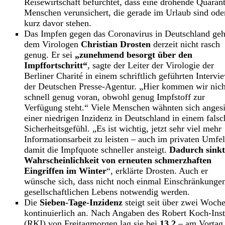
Reisewirtschaft befürchtet, dass eine drohende Quaran
Menschen verunsichert, die gerade im Urlaub sind ode
kurz davor stehen.
Das Impfen gegen das Coronavirus in Deutschland geh
dem Virologen
Christian Drosten
derzeit nicht rasch
genug. Er sei
„zunehmend besorgt über den
Impffortschritt“
, sagte der Leiter der Virologie der
Berliner Charité in einem schriftlich geführten Intervi
der Deutschen Presse-Agentur. „Hier kommen wir nich
schnell genug voran, obwohl genug Impfstoff zur
Verfügung steht.“ Viele Menschen wähnten sich angesi
einer niedrigen Inzidenz in Deutschland in einem fals
Sicherheitsgefühl. „Es ist wichtig, jetzt sehr viel mehr
Informationsarbeit zu leisten – auch im privaten Umfel
damit die Impfquote schneller ansteigt.
Dadurch sinkt
Wahrscheinlichkeit von erneuten schmerzhaften
Eingriffen im Winter
“, erklärte Drosten. Auch er
wünsche sich, dass nicht noch einmal Einschränkunge
gesellschaftlichen Lebens notwendig werden.
Die
Sieben-Tage-Inzidenz
steigt seit über zwei Woch
kontinuierlich an. Nach Angaben des Robert Koch-Inst
(RKI) von Freitagmorgen lag sie bei
13,2
– am Vortag