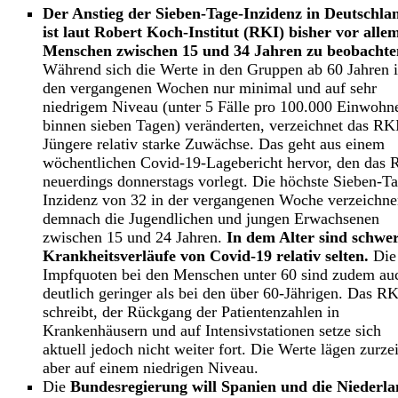
Der Anstieg der Sieben-Tage-Inzidenz in Deutschla
ist laut Robert Koch-Institut (RKI) bisher vor alle
Menschen zwischen 15 und 34 Jahren zu beobachte
Während sich die Werte in den Gruppen ab 60 Jahren 
den vergangenen Wochen nur minimal und auf sehr
niedrigem Niveau (unter 5 Fälle pro 100.000 Einwohn
binnen sieben Tagen) veränderten, verzeichnet das RKI
Jüngere relativ starke Zuwächse. Das geht aus einem
wöchentlichen Covid-19-Lagebericht hervor, den das 
neuerdings donnerstags vorlegt. Die höchste Sieben-T
Inzidenz von 32 in der vergangenen Woche verzeichn
demnach die Jugendlichen und jungen Erwachsenen
zwischen 15 und 24 Jahren.
In dem Alter sind schwe
Krankheitsverläufe von Covid-19 relativ selten.
Die
Impfquoten bei den Menschen unter 60 sind zudem au
deutlich geringer als bei den über 60-Jährigen. Das RK
schreibt, der Rückgang der Patientenzahlen in
Krankenhäusern und auf Intensivstationen setze sich
aktuell jedoch nicht weiter fort. Die Werte lägen zurzei
aber auf einem niedrigen Niveau.
Die
Bundesregierung will Spanien und die Niederl