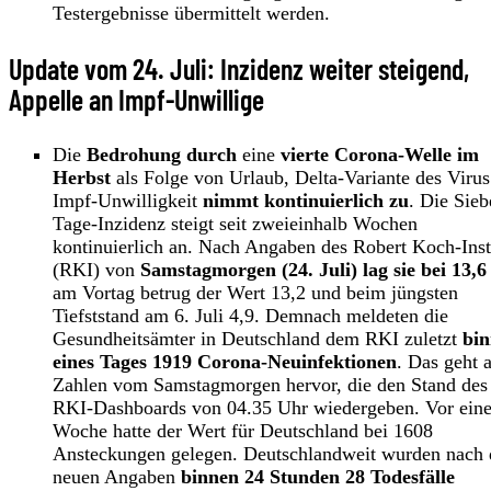
Testergebnisse übermittelt werden.
Update vom 24. Juli: Inzidenz weiter steigend,
Appelle an Impf-Unwillige
Die
Bedrohung durch
eine
vierte Corona-Welle im
Herbst
als Folge von Urlaub, Delta-Variante des Viru
Impf-Unwilligkeit
nimmt kontinuierlich zu
. Die Sieb
Tage-Inzidenz steigt seit zweieinhalb Wochen
kontinuierlich an. Nach Angaben des Robert Koch-Inst
(RKI) von
Samstagmorgen (24. Juli) lag sie bei 13,6
am Vortag betrug der Wert 13,2 und beim jüngsten
Tiefststand am 6. Juli 4,9. Demnach meldeten die
Gesundheitsämter in Deutschland dem RKI zuletzt
bin
eines Tages 1919 Corona-Neuinfektionen
. Das geht 
Zahlen vom Samstagmorgen hervor, die den Stand des
RKI-Dashboards von 04.35 Uhr wiedergeben. Vor eine
Woche hatte der Wert für Deutschland bei 1608
Ansteckungen gelegen. Deutschlandweit wurden nach 
neuen Angaben
binnen 24 Stunden 28 Todesfälle