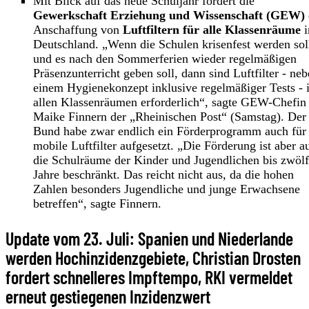
Mit Blick auf das neue Schuljahr fordert die
Gewerkschaft Erziehung und Wissenschaft (GEW)
Anschaffung von
Luftfiltern für alle Klassenräume
i
Deutschland. „Wenn die Schulen krisenfest werden sol
und es nach den Sommerferien wieder regelmäßigen
Präsenzunterricht geben soll, dann sind Luftfilter - ne
einem Hygienekonzept inklusive regelmäßiger Tests - 
allen Klassenräumen erforderlich“, sagte GEW-Chefin
Maike Finnern der „Rheinischen Post“ (Samstag). Der
Bund habe zwar endlich ein Förderprogramm auch für
mobile Luftfilter aufgesetzt. „Die Förderung ist aber a
die Schulräume der Kinder und Jugendlichen bis zwölf
Jahre beschränkt. Das reicht nicht aus, da die hohen
Zahlen besonders Jugendliche und junge Erwachsene
betreffen“, sagte Finnern.
Update vom 23. Juli: Spanien und Niederlande
werden Hochinzidenzgebiete, Christian Drosten
fordert schnelleres Impftempo, RKI vermeldet
erneut gestiegenen Inzidenzwert