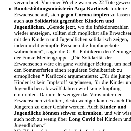
verzeichnet. Vor einer Woche waren es 22 Tote gewes
Bundesbildungsministerin Anja Karliczek
forderte
Erwachsene auf, sich
gegen Corona impfen
zu lassen 
auch
aus Solidarität gegenüber Kindern und
Jugendlichen
. „Gerade jetzt, wo die Infektionszahlen
wieder ansteigen, sollten sich möglichst alle Erwachse
mit den Kindern und Jugendlichen solidarisch zeigen,
indem nicht geimpfte Personen die Impfangebote
wahrnehmen“, sagte die CDU-Politikerin den Zeitung
der Funke Mediengruppe. „Die Solidarität der
Erwachsenen wäre ein ganz wichtiger Beitrag, um nac
den Sommerferien einen regulären Schulbetrieb zu
ermöglichen.“ Karliczek argumentierte: „Für die jünge
Kinder ist kein Impfstoff zugelassen, für die Kinder u
Jugendlichen ab zwölf Jahren wird keine Impfung
empfohlen. Darum: Je weniger das Virus unter den
Erwachsenen zirkuliert, desto weniger kann es auch fü
Jüngeren zu einer Gefahr werden. Auch
Kinder und
Jugendliche können schwer erkranken
, und wir wis
auch noch zu wenig über
Long Covid
bei Kindern un
Jugendlichen.“