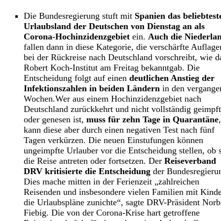
Die Bundesregierung stuft mit
Spanien das beliebtest
Urlaubsland der Deutschen von Dienstag an als
Corona-Hochinzidenzgebiet
ein.
Auch die Niederla
fallen dann in diese Kategorie, die verschärfte Auflage
bei der Rückreise nach Deutschland vorschreibt, wie d
Robert Koch-Institut am Freitag bekanntgab. Die
Entscheidung folgt auf einen
deutlichen Anstieg der
Infektionszahlen in beiden Ländern
in den vergange
Wochen.Wer aus einem Hochinzidenzgebiet nach
Deutschland zurückkehrt und nicht vollständig geimpft
oder genesen ist,
muss für zehn Tage in Quarantäne
,
kann diese aber durch einen negativen Test nach fünf
Tagen verkürzen. Die neuen Einstufungen können
ungeimpfte Urlauber vor die Entscheidung stellen, ob 
die Reise antreten oder fortsetzen. Der
Reiseverband
DRV kritisierte die Entscheidung
der Bundesregieru
Dies mache mitten in der Ferienzeit „zahlreichen
Reisenden und insbesondere vielen Familien mit Kind
die Urlaubspläne zunichte“, sagte DRV-Präsident Norb
Fiebig. Die von der Corona-Krise hart getroffene