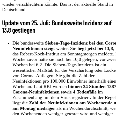
wieder verschlechtern könnte. Das ist der aktuelle Stand in
Deutschland.
Update vom 25. Juli: Bundesweite Inzidenz auf
13,8 gestiegen
Die bundesweite
Sieben-Tage-Inzidenz bei den Coro
Neuinfektionen steigt
weiter. Sie
liegt jetzt bei 13,8
,
das Robert-Koch-Institut am Sonntagmorgen meldete. 
Woche zuvor hatte sie noch bei 10,0 gelegen, vor zwei
Wochen bei 6,2. Die Sieben-Tage-Inzidenz ist ein
wesentlicher Maßstab für die Verschärfung oder Lock
von Corona-Auflagen. Sie gibt die Zahl der
Neuinfektionen pro 100.000 Einwohner innerhalb eine
Woche an. Laut RKI wurden
binnen 24 Stunden 138
Corona-Neuinfektionen sowie 4 Todesfälle
im
Zusammenhang mit dem Virus registriert. In der Regel
liegt die
Zahl der Neuinfektionen am Wochenende 
am Montag niedriger
als im Wochendurchschnitt, wei
den Wochenenden weniger getestet wird und weniger