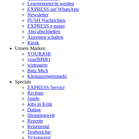
Leserreporter/in werden
EXPRESS auf WhatsApp
Newsletter
PUSH Nachrichten
EXPRESS e-paper
Abo abschließen
Anzeigen schalten
Kiosk
Unsere Marken
YOURJOB
yourIMMO
wirtrauern
Bütz Mich
Kleinanzeigenmarkt
Specials
EXPRESS Service
Rechner
Spiele
Jobs in Köln
Dating
Shoppingwelt
Rezepte
Reiseportal
Testberichte
Ticketportal