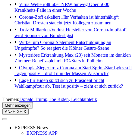
Virus-Welle rollt über NRW hinweg
Über 5000
Krankheits-Fälle in einer Woche
Corona-Zoff eskaliert
„Ihr Verhalten ist hinterhältig“:
Christian Drosten staucht jetzt Kollegen zusammen
Trotz Milliarden-Verlust
Hersteller von Corona-Impfstoff
wird Sponsor von Bundesligist
Wirbel um Corona-Statement
Entschuldigung an
Ungeimpfte? So reagiert die Kölner Gastro-Szene
Mysteriöse Erkrankung
Max (20) seit Monaten im dunklen
Zimmer: Benefizspiel mit FC-Stars in Pulheim
Olympia-Sieger trotz Corona am Start
Sprint-Star Lyles seit
Tagen positiv – droht nun der Massen-Ausbruch?
Lage für Biden spitzt sich zu
Präsident bricht
Wahlkampftour ab, Test ist positiv – zieht er sich zurück?
Themen:
Donald Trump
Joe Biden
Leichtathletik
Mehr anzeigen
ANZEIGE X
EXPRESS News
EXPRESS APP