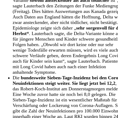
Variante
sowohl ansteckender als auch tödlicher
ist“
sagte Lauterbach den Zeitungen der Funke Mediengru
(Freitag). Dies hätten Auswertungen aus Kanada gezeig
Auch Daten aus England hätten die Hoffnung, Delta w
zwar ansteckender, aber nicht tödlicher, nicht bestätigt
Epidemiologe zeigte sich daher „
sehr sorgenvoll für 
Herbst“
. Lauterbach sagte, die Delta-Variante könne 
für jüngere Menschen und Kinder schwere gesundheitl
Folgen haben. „Obwohl wir dort keine oder nur sehr
wenige Todesfälle erwarten müssen, wird es viele auc
schwere Verläufe geben, deren Endergebnis Long Cov
auch für Kinder sein kann“, sagte Lauterbach. Patiente
mit Long Covid haben auch nach einer Infektion
anhaltende Symptome.
Die
bundesweite Sieben-Tage-Inzidenz bei den Cor
Neuinfektionen steigt weiter. Sie liegt jetzt bei 12,2
,
das Robert-Koch-Institut am Donnerstagmorgen melde
Eine Woche zuvor hatte sie noch bei 8,0 gelegen. Die
Sieben-Tage-Inzidenz ist ein wesentlicher Maßstab für
Verschärfung oder Lockerung von Corona-Auflagen. S
gibt die Zahl der Neuinfektionen pro 100.000 Einwohn
innerhalb einer Woche an. Laut RKI wurden binnen 2