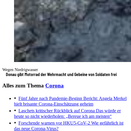
Wegen Niedrigwasser
Donau gibt Motorrad der Wehrmacht und Gebeine von Soldaten frei
Alles zum Thema
Corona
Fünf Jahre nach Pandemie-Beginn
Bericht: Angela Merkel
hielt brisante Corona-Einschätzung geheim
Laschets kritischer Rückblick auf Corona
Das würde er
heute so nicht wiederholen: „Bereue ich am meisten“
Forschende warnen vor HKU5-CoV-2
Wie gefährlich ist
das neue Corona-Virus?