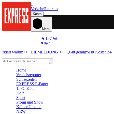
1
Verkehr
Hau raus
Konto
Menü
🐐 1. FC Köln
♥️ Köln
⭐ Promi
+ EILMELDUNG +++
„Gut genug“-Hit
Kostenlos-Konzert in Köln ab
🏆 Sport
🛒 Shoppingwelt
🧩 Spiele
Home
Veedelsreporter
Schlagzeilen
EXPRESS E-Paper
1. FC Köln
Köln
Sport
Promi und Show
Kölner Umland
NRW