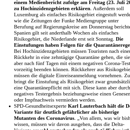
einem Medienbericht zufolge am Freitag (23. Juli 2
zu Hochinzidenzgebieten erklären
. Außerdem soll
Luxemburg als einfaches Risikogebiet eingestuft werd
wie die Zeitungen der Funke Mediengruppe unter
Berufung auf Regierungskreise am Donnerstag bericht
Spanien gilt seit anderthalb Wochen als einfaches
Risikogebiet, die Niederlande erst seit Sonntag.
Die
Einstufungen haben Folgen für die Quarantänerege
Bei Hochinzidenzgebieten müssen Touristen nach eine
Rückkehr in eine zehntägige Quarantäne gehen, die sie
aber nach fünf Tagen mit einem negativen Corona-Tes
vorzeitig beenden können. Rückkehrer aus Risikogebie
müssen die digitale Einreiseanmeldung vornehmen. Z
bringt die Einstufung als Risikogebiet zwar grundsätzl
eine Quarantänepflicht mit sich. Diese kann aber durch
negatives Testergebnis beziehungsweise einen Genese
oder Impfnachweis vermieden werden.
SPD-Gesundheitsexperte
Karl Lauterbach hält die D
Variante für deutlich gefährlicher als bisherige
Mutanten des Coronavirus
. „Von allem, was wir bis
wissen, müssen wir davon ausgehen, dass die Delta-