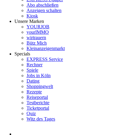
Abo abschließen
Anzeigen schalten
Kiosk
Unsere Marken
YOURJOB
yourIMMO
wirtrauern
Bütz Mich
Kleinanzeigenmarkt
Specials
EXPRESS Service
Rechner
Spiele
Jobs in Köln
Dating
Shoppingwelt
Rezepte
Reiseportal
Testberichte
Ticketportal
Quiz
Witz des Tages