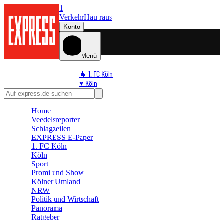
1
Verkehr
Hau raus
Konto
Menü
🐐 1. FC Köln
♥️ Köln
⭐ Promi
🏆 Sport
Home
🛒 Shoppingwelt
Veedelsreporter
🧩 Spiele
Schlagzeilen
EXPRESS E-Paper
1. FC Köln
Köln
Sport
Promi und Show
Kölner Umland
NRW
Politik und Wirtschaft
Panorama
Ratgeber