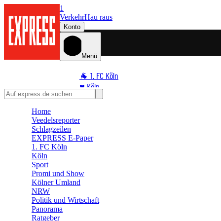
1
Verkehr
Hau raus
Konto
Menü
🐐 1. FC Köln
♥️ Köln
⭐ Promi
Home
🏆 Sport
Veedelsreporter
🛒 Shoppingwelt
Schlagzeilen
🧩 Spiele
EXPRESS E-Paper
1. FC Köln
Köln
Sport
Promi und Show
Kölner Umland
NRW
Politik und Wirtschaft
Panorama
Ratgeber