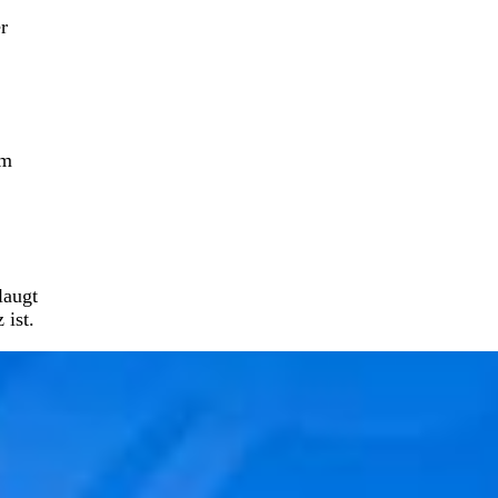
r
em
laugt
 ist.