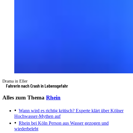
Drama in Eller
Fahrerin nach Crash in Lebensgefahr
Alles zum Thema
Rhein
Wann wird es richtig kritisch?
Experte klärt über Kölner
Hochwasser-Mythen auf
Rhein bei Köln
Person aus Wasser gezogen und
wiederbelebt