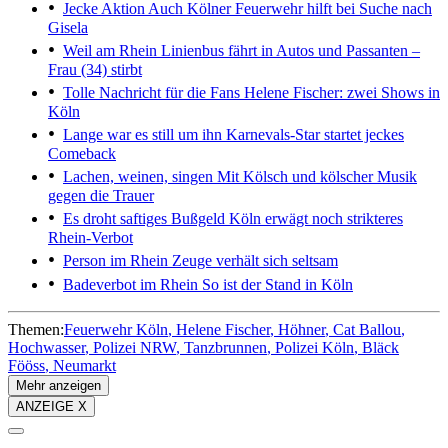
Jecke Aktion
Auch Kölner Feuerwehr hilft bei Suche nach
Gisela
Weil am Rhein
Linienbus fährt in Autos und Passanten –
Frau (34) stirbt
Tolle Nachricht für die Fans
Helene Fischer: zwei Shows in
Köln
Lange war es still um ihn
Karnevals-Star startet jeckes
Comeback
Lachen, weinen, singen
Mit Kölsch und kölscher Musik
gegen die Trauer
Es droht saftiges Bußgeld
Köln erwägt noch strikteres
Rhein-Verbot
Person im Rhein
Zeuge verhält sich seltsam
Badeverbot im Rhein
So ist der Stand in Köln
Themen:
Feuerwehr Köln
Helene Fischer
Höhner
Cat Ballou
Hochwasser
Polizei NRW
Tanzbrunnen
Polizei Köln
Bläck
Fööss
Neumarkt
Mehr anzeigen
ANZEIGE X