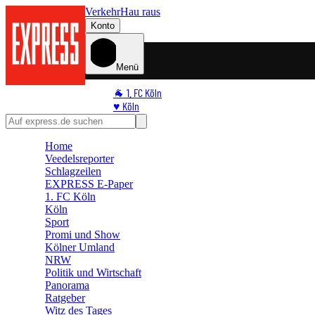
Verkehr
Hau raus
Konto
Menü
🐐 1. FC Köln
♥️ Köln
⭐ Promi
🏆 Sport
Home
🛒 Shoppingwelt
Veedelsreporter
🧩 Spiele
Schlagzeilen
EXPRESS E-Paper
1. FC Köln
Köln
Sport
Promi und Show
Kölner Umland
NRW
Politik und Wirtschaft
Panorama
Ratgeber
Witz des Tages