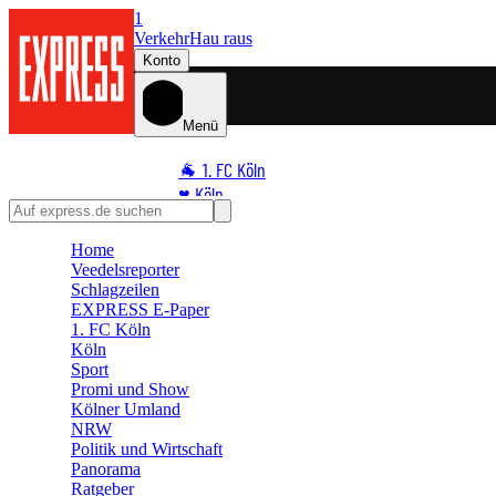
1
Verkehr
Hau raus
Konto
Menü
🐐 1. FC Köln
♥️ Köln
⭐ Promi
Home
🏆 Sport
Veedelsreporter
🛒 Shoppingwelt
Schlagzeilen
🧩 Spiele
EXPRESS E-Paper
1. FC Köln
Köln
Sport
Promi und Show
Kölner Umland
NRW
Politik und Wirtschaft
Panorama
Ratgeber