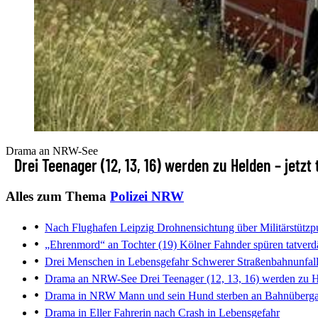
Drama an NRW-See
Drei Teenager (12, 13, 16) werden zu Helden – jetzt
Alles zum Thema
Polizei NRW
Nach Flughafen Leipzig
Drohnensichtung über Militärstütz
„Ehrenmord“ an Tochter (19)
Kölner Fahnder spüren tatverdä
Drei Menschen in Lebensgefahr
Schwerer Straßenbahnunfall 
Drama an NRW-See
Drei Teenager (12, 13, 16) werden zu He
Drama in NRW
Mann und sein Hund sterben an Bahnüberg
Drama in Eller
Fahrerin nach Crash in Lebensgefahr