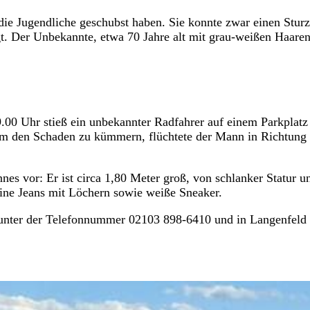
 die Jugendliche geschubst haben. Sie konnte zwar einen Sturz
gt. Der Unbekannte, etwa 70 Jahre alt mit grau-weißen Haare
9.00 Uhr stieß ein unbekannter Radfahrer auf einem Parkplatz
h um den Schaden zu kümmern, flüchtete der Mann in Richtung
s vor: Er ist circa 1,80 Meter groß, von schlanker Statur u
eine Jeans mit Löchern sowie weiße Sneaker.
 unter der Telefonnummer 02103 898-6410 und in Langenfeld 