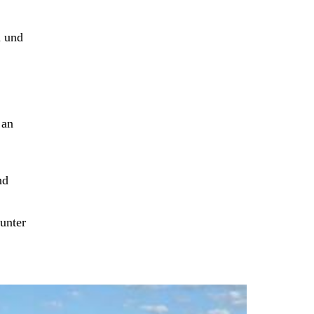
n und
 an
nd
unter