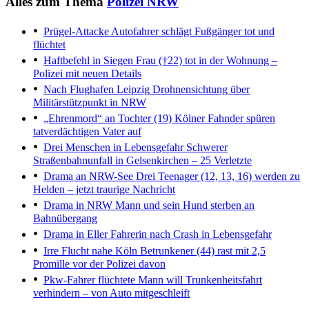
Alles zum Thema
Polizei NRW
Prügel-Attacke
Autofahrer schlägt Fußgänger tot und
flüchtet
Haftbefehl in Siegen
Frau (†22) tot in der Wohnung –
Polizei mit neuen Details
Nach Flughafen Leipzig
Drohnensichtung über
Militärstützpunkt in NRW
„Ehrenmord“ an Tochter (19)
Kölner Fahnder spüren
tatverdächtigen Vater auf
Drei Menschen in Lebensgefahr
Schwerer
Straßenbahnunfall in Gelsenkirchen – 25 Verletzte
Drama an NRW-See
Drei Teenager (12, 13, 16) werden zu
Helden – jetzt traurige Nachricht
Drama in NRW
Mann und sein Hund sterben an
Bahnübergang
Drama in Eller
Fahrerin nach Crash in Lebensgefahr
Irre Flucht nahe Köln
Betrunkener (44) rast mit 2,5
Promille vor der Polizei davon
Pkw-Fahrer flüchtete
Mann will Trunkenheitsfahrt
verhindern – von Auto mitgeschleift