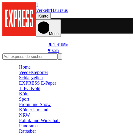
1
Verkehr
Hau raus
Konto
Menü
🐐 1. FC Köln
♥️ Köln
⭐ Promi
🏆 Sport
Home
🛒 Shoppingwelt
Veedelsreporter
🧩 Spiele
Schlagzeilen
EXPRESS E-Paper
1. FC Köln
Köln
Sport
Promi und Show
Kölner Umland
NRW
Politik und Wirtschaft
Panorama
Ratgeber