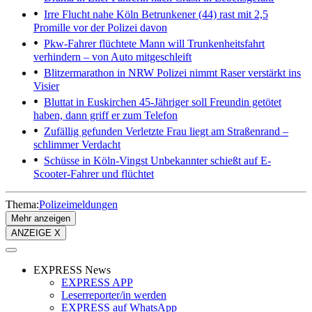
Irre Flucht nahe Köln
Betrunkener (44) rast mit 2,5
Promille vor der Polizei davon
Pkw-Fahrer flüchtete
Mann will Trunkenheitsfahrt
verhindern – von Auto mitgeschleift
Blitzermarathon in NRW
Polizei nimmt Raser verstärkt ins
Visier
Bluttat in Euskirchen
45-Jähriger soll Freundin getötet
haben, dann griff er zum Telefon
Zufällig gefunden
Verletzte Frau liegt am Straßenrand –
schlimmer Verdacht
Schüsse in Köln-Vingst
Unbekannter schießt auf E-
Scooter-Fahrer und flüchtet
Thema:
Polizeimeldungen
Mehr anzeigen
ANZEIGE X
EXPRESS News
EXPRESS APP
Leserreporter/in werden
EXPRESS auf WhatsApp