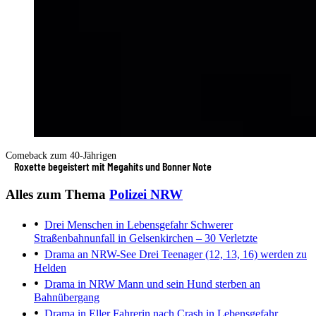
Comeback zum 40-Jährigen
Roxette begeistert mit Megahits und Bonner Note
Alles zum Thema
Polizei NRW
Drei Menschen in Lebensgefahr
Schwerer
Straßenbahnunfall in Gelsenkirchen – 30 Verletzte
Drama an NRW-See
Drei Teenager (12, 13, 16) werden zu
Helden
Drama in NRW
Mann und sein Hund sterben an
Bahnübergang
Drama in Eller
Fahrerin nach Crash in Lebensgefahr