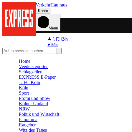
Verkehr
Hau raus
Konto
Menü
🐐 1. FC Köln
♥️ Köln
⭐ Promi
🏆 Sport
Home
🛒 Shoppingwelt
Veedelsreporter
🧩 Spiele
Schlagzeilen
EXPRESS E-Paper
1. FC Köln
Köln
Sport
Promi und Show
Kölner Umland
NRW
Politik und Wirtschaft
Panorama
Ratgeber
Witz des Tages