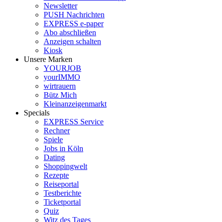
Newsletter
PUSH Nachrichten
EXPRESS e-paper
Abo abschließen
Anzeigen schalten
Kiosk
Unsere Marken
YOURJOB
yourIMMO
wirtrauern
Bütz Mich
Kleinanzeigenmarkt
Specials
EXPRESS Service
Rechner
Spiele
Jobs in Köln
Dating
Shoppingwelt
Rezepte
Reiseportal
Testberichte
Ticketportal
Quiz
Witz des Tages