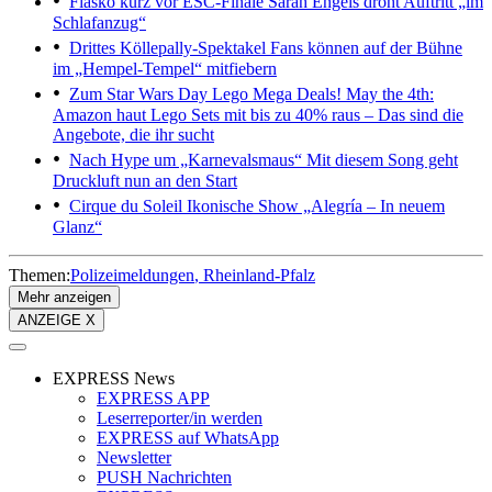
Fiasko kurz vor ESC-Finale
Sarah Engels droht Auftritt „im
Schlafanzug“
Drittes Köllepally-Spektakel
Fans können auf der Bühne
im „Hempel-Tempel“ mitfiebern
Zum Star Wars Day Lego Mega Deals!
May the 4th:
Amazon haut Lego Sets mit bis zu 40% raus – Das sind die
Angebote, die ihr sucht
Nach Hype um „Karnevalsmaus“
Mit diesem Song geht
Druckluft nun an den Start
Cirque du Soleil
Ikonische Show „Alegría – In neuem
Glanz“
Themen:
Polizeimeldungen
Rheinland-Pfalz
Mehr anzeigen
ANZEIGE X
EXPRESS News
EXPRESS APP
Leserreporter/in werden
EXPRESS auf WhatsApp
Newsletter
PUSH Nachrichten