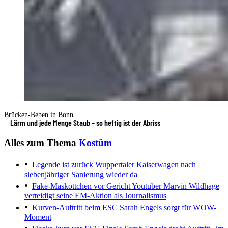
Brücken-Beben in Bonn
Lärm und jede Menge Staub – so heftig ist der Abriss
Alles zum Thema
Kostüm
Legende ist zurück
Wuppertaler Kaiserwagen nach
siebenjähriger Sanierung wieder da
Fake-Maskottchen vor Gericht
Youtuber Marvin Wildhage
verteidigt seine EM-Aktion als Journalismus
Kurven-Auftritt beim ESC
Sarah Engels sorgt für WOW-
Moment