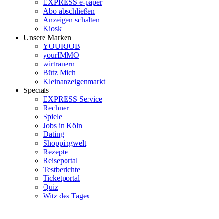
EXPRESS e-paper
Abo abschließen
Anzeigen schalten
Kiosk
Unsere Marken
YOURJOB
yourIMMO
wirtrauern
Bütz Mich
Kleinanzeigenmarkt
Specials
EXPRESS Service
Rechner
Spiele
Jobs in Köln
Dating
Shoppingwelt
Rezepte
Reiseportal
Testberichte
Ticketportal
Quiz
Witz des Tages