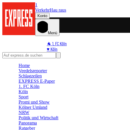
1
Verkehr
Hau raus
Konto
Menü
🐐 1. FC Köln
♥️ Köln
⭐ Promi
🏆 Sport
Home
🛒 Shoppingwelt
Veedelsreporter
🧩 Spiele
Schlagzeilen
EXPRESS E-Paper
1. FC Köln
Köln
Sport
Promi und Show
Kölner Umland
NRW
Politik und Wirtschaft
Panorama
Ratgeber