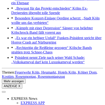
ein Ehepaar
„Bewusst für das Projekt entschieden“
Kölns Ex-
Dreigestirn übergibt tolle Spende
Besondere Konzert-Einlage
Oerding scherzt: „Stadt Köln
wollte uns das verbieten“
„Kämpfe mit einer Depression“
Sänger von beliebter
Kölschrock-Band fällt vorerst aus
„Es war ein heftiger Unfall“
Funken-Präsident spricht über
Horror-Crash auf Nürburgring
„Rechtzeitig die Reißleine gezogen“
Kölsche Bands
strahlen trotz Schnee-Chaos
Präsident nennt Ziele nach seiner Wahl
Schade:
„Volkskarneval darf kein Luxuskarneval werden“
Themen:
Feuerwehr Köln
Heumarkt
Hotels Köln
Kölner Dom
Kostüm
Rosenmontag
Rosenmontagszug
Mehr anzeigen
ANZEIGE X
EXPRESS News
EXPRESS APP