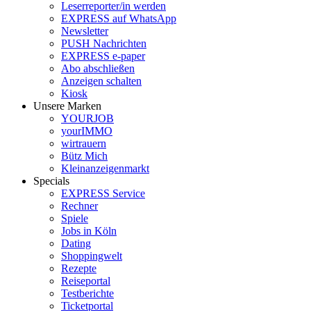
Leserreporter/in werden
EXPRESS auf WhatsApp
Newsletter
PUSH Nachrichten
EXPRESS e-paper
Abo abschließen
Anzeigen schalten
Kiosk
Unsere Marken
YOURJOB
yourIMMO
wirtrauern
Bütz Mich
Kleinanzeigenmarkt
Specials
EXPRESS Service
Rechner
Spiele
Jobs in Köln
Dating
Shoppingwelt
Rezepte
Reiseportal
Testberichte
Ticketportal