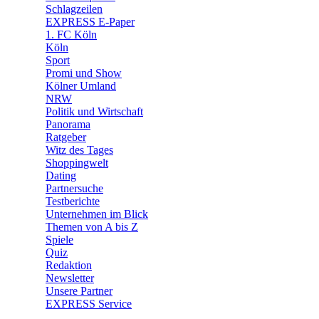
🧩 Spiele
Schlagzeilen
EXPRESS E-Paper
1. FC Köln
Köln
Sport
Promi und Show
Kölner Umland
NRW
Politik und Wirtschaft
Panorama
Ratgeber
Witz des Tages
Shoppingwelt
Dating
Partnersuche
Testberichte
Unternehmen im Blick
Themen von A bis Z
Spiele
Quiz
Redaktion
Newsletter
Unsere Partner
EXPRESS Service