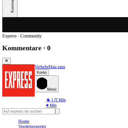
Kommentare
Express · Community
Kommentare · 0
Verkehr
Hau raus
Konto
Menü
🐐 1. FC Köln
♥️ Köln
⭐ Promi
🏆 Sport
Home
🛒 Shoppingwelt
Veedelsreporter