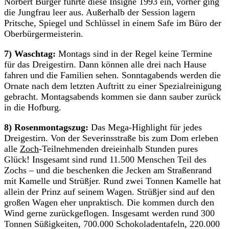
Norbert Burger führte diese Insigne 1993 ein, vorher ging
die Jungfrau leer aus. Außerhalb der Session lagern
Pritsche, Spiegel und Schlüssel in einem Safe im Büro der
Oberbürgermeisterin.
7) Waschtag:
Montags sind in der Regel keine Termine
für das Dreigestirn. Dann können alle drei nach Hause
fahren und die Familien sehen. Sonntagabends werden die
Ornate nach dem letzten Auftritt zu einer Spezialreinigung
gebracht. Montagsabends kommen sie dann sauber zurück
in die Hofburg.
8) Rosenmontagszug:
Das Mega-Highlight für jedes
Dreigestirn. Von der Severinsstraße bis zum Dom erleben
alle
Zoch
-Teilnehmenden dreieinhalb Stunden pures
Glück! Insgesamt sind rund 11.500 Menschen Teil des
Zochs – und die beschenken die Jecken am Straßenrand
mit Kamelle und Strüßjer. Rund zwei Tonnen Kamelle hat
allein der Prinz auf seinem Wagen. Strüßjer sind auf den
großen Wagen eher unpraktisch. Die kommen durch den
Wind gerne zurückgeflogen. Insgesamt werden rund 300
Tonnen Süßigkeiten, 700.000 Schokoladentafeln, 220.000