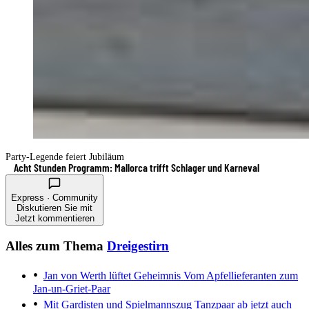
Party-Legende feiert Jubiläum
Acht Stunden Programm: Mallorca trifft Schlager und Karneval
Express · Community
Diskutieren Sie mit
Jetzt kommentieren
Alles zum Thema
Dreigestirn
Jan von Werth lüftet Geheimnis
Vom Apfellieferanten zum
Jan-un-Griet-Paar
Mit Gardisten und Spielmannszug
Tanzpaar ab jetzt auch