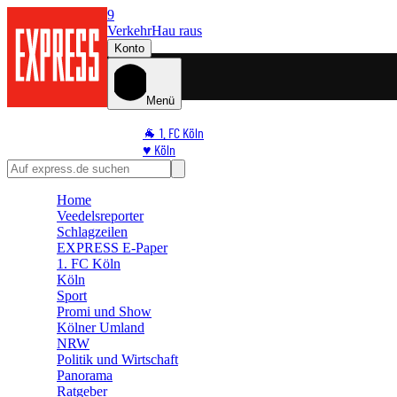
9
Verkehr
Hau raus
Konto
Menü
🐐 1. FC Köln
♥️ Köln
⭐ Promi
🏆 Sport
Home
🛒 Shoppingwelt
Veedelsreporter
🧩 Spiele
Schlagzeilen
EXPRESS E-Paper
1. FC Köln
Köln
Sport
Promi und Show
Kölner Umland
NRW
Politik und Wirtschaft
Panorama
Ratgeber