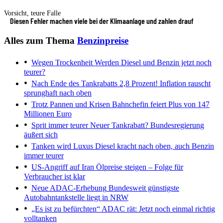
Vorsicht, teure Falle
Diesen Fehler machen viele bei der Klimaanlage und zahlen drauf
Alles zum Thema
Benzinpreise
Wegen Trockenheit
Werden Diesel und Benzin jetzt noch
teurer?
Nach Ende des Tankrabatts
2,8 Prozent! Inflation rauscht
sprunghaft nach oben
Trotz Pannen und Krisen
Bahnchefin feiert Plus von 147
Millionen Euro
Sprit immer teurer
Neuer Tankrabatt? Bundesregierung
äußert sich
Tanken wird Luxus
Diesel kracht nach oben, auch Benzin
immer teurer
US-Angriff auf Iran
Ölpreise steigen – Folge für
Verbraucher ist klar
Neue ADAC-Erhebung
Bundesweit günstigste
Autobahntankstelle liegt in NRW
„Es ist zu befürchten“
ADAC rät: Jetzt noch einmal richtig
volltanken