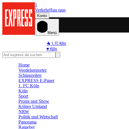
1
Verkehr
Hau raus
Konto
Menü
🐐 1. FC Köln
♥️ Köln
⭐ Promi
🏆 Sport
Home
🛒 Shoppingwelt
Veedelsreporter
🧩 Spiele
Schlagzeilen
EXPRESS E-Paper
1. FC Köln
Köln
Sport
Promi und Show
Kölner Umland
NRW
Politik und Wirtschaft
Panorama
Ratgeber