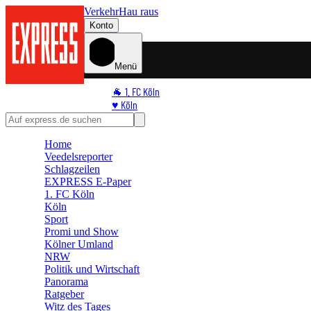
Verkehr
Hau raus
Konto
Menü
🐐 1. FC Köln
♥️ Köln
⭐ Promi
🏆 Sport
Home
🛒 Shoppingwelt
Veedelsreporter
🧩 Spiele
Schlagzeilen
EXPRESS E-Paper
1. FC Köln
Köln
Sport
Promi und Show
Kölner Umland
NRW
Politik und Wirtschaft
Panorama
Ratgeber
Witz des Tages