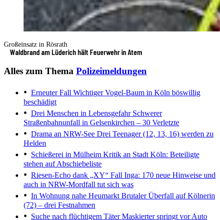
Großeinsatz in Rösrath
Waldbrand am Lüderich hält Feuerwehr in Atem
Alles zum Thema
Polizeimeldungen
Erneuter Fall
Wichtiger Vogel-Baum in Köln böswillig
beschädigt
Drei Menschen in Lebensgefahr
Schwerer
Straßenbahnunfall in Gelsenkirchen – 30 Verletzte
Drama an NRW-See
Drei Teenager (12, 13, 16) werden zu
Helden
Schießerei in Mülheim
Kritik an Stadt Köln: Beteiligte
stehen auf Abschiebeliste
Riesen-Echo dank „XY“
Fall Inga: 170 neue Hinweise und
auch in NRW-Mordfall tut sich was
In Wohnung nahe Heumarkt
Brutaler Überfall auf Kölnerin
(72) – drei Festnahmen
Suche nach flüchtigem Täter
Maskierter springt vor Auto