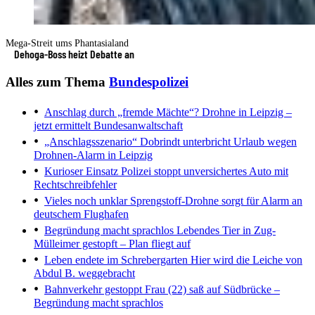
Mega-Streit ums Phantasialand
Dehoga-Boss heizt Debatte an
Alles zum Thema
Bundespolizei
Anschlag durch „fremde Mächte“?
Drohne in Leipzig –
jetzt ermittelt Bundesanwaltschaft
„Anschlagsszenario“
Dobrindt unterbricht Urlaub wegen
Drohnen-Alarm in Leipzig
Kurioser Einsatz
Polizei stoppt unversichertes Auto mit
Rechtschreibfehler
Vieles noch unklar
Sprengstoff-Drohne sorgt für Alarm an
deutschem Flughafen
Begründung macht sprachlos
Lebendes Tier in Zug-
Mülleimer gestopft – Plan fliegt auf
Leben endete im Schrebergarten
Hier wird die Leiche von
Abdul B. weggebracht
Bahnverkehr gestoppt
Frau (22) saß auf Südbrücke –
Begründung macht sprachlos