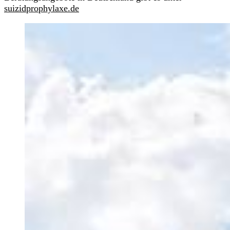
suizidprophylaxe.de