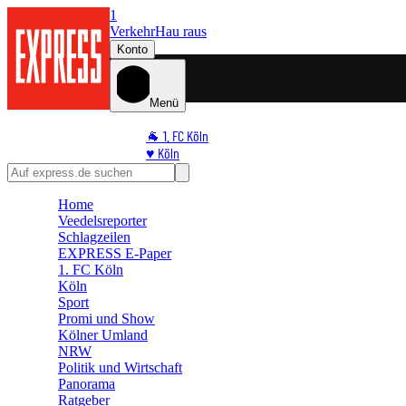
1
Verkehr
Hau raus
Konto
Menü
🐐 1. FC Köln
♥️ Köln
⭐ Promi
🏆 Sport
Home
🛒 Shoppingwelt
Veedelsreporter
🧩 Spiele
Schlagzeilen
EXPRESS E-Paper
1. FC Köln
Köln
Sport
Promi und Show
Kölner Umland
NRW
Politik und Wirtschaft
Panorama
Ratgeber