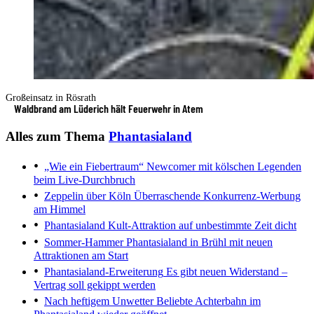
Großeinsatz in Rösrath
Waldbrand am Lüderich hält Feuerwehr in Atem
Alles zum Thema
Phantasialand
„Wie ein Fiebertraum“
Newcomer mit kölschen Legenden
beim Live-Durchbruch
Zeppelin über Köln
Überraschende Konkurrenz-Werbung
am Himmel
Phantasialand
Kult-Attraktion auf unbestimmte Zeit dicht
Sommer-Hammer
Phantasialand in Brühl mit neuen
Attraktionen am Start
Phantasialand-Erweiterung
Es gibt neuen Widerstand –
Vertrag soll gekippt werden
Nach heftigem Unwetter
Beliebte Achterbahn im