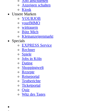
Abo abschließen
Anzeigen schalten
Kiosk
Unsere Marken
YOURJOB
yourIMMO
wirtrauern
Bütz Mich
Kleinanzeigenmarkt
Specials
EXPRESS Service
Rechner
Spiele
Jobs in Köln
Dating
Shoppingwelt
Rezepte
Reiseportal
Testberichte
Ticketportal
Quiz
Witz des Tages