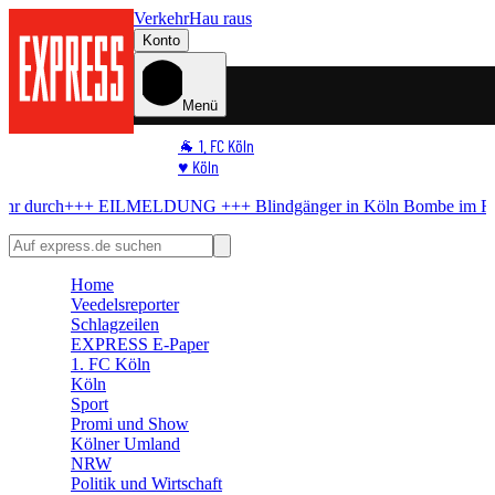
Verkehr
Hau raus
Konto
Menü
🐐 1. FC Köln
♥️ Köln
⭐ Promi
EILMELDUNG +++
Blindgänger in Köln
Bombe im Rhein! Hier komm
🏆 Sport
🛒 Shoppingwelt
🧩 Spiele
Home
Veedelsreporter
Schlagzeilen
EXPRESS E-Paper
1. FC Köln
Köln
Sport
Promi und Show
Kölner Umland
NRW
Politik und Wirtschaft