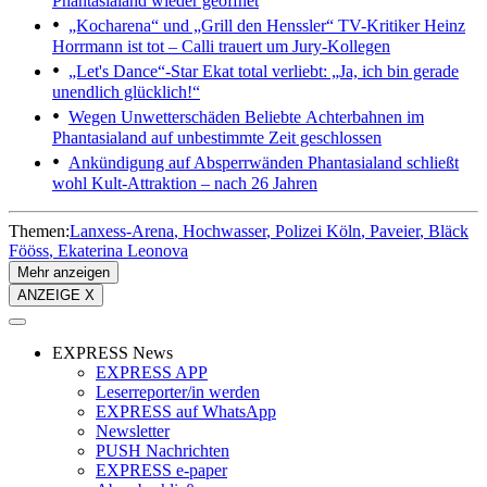
Phantasialand wieder geöffnet
„Kocharena“ und „Grill den Henssler“
TV-Kritiker Heinz
Horrmann ist tot – Calli trauert um Jury-Kollegen
„Let's Dance“-Star
Ekat total verliebt: „Ja, ich bin gerade
unendlich glücklich!“
Wegen Unwetterschäden
Beliebte Achterbahnen im
Phantasialand auf unbestimmte Zeit geschlossen
Ankündigung auf Absperrwänden
Phantasialand schließt
wohl Kult-Attraktion – nach 26 Jahren
Themen:
Lanxess-Arena
Hochwasser
Polizei Köln
Paveier
Bläck
Fööss
Ekaterina Leonova
Mehr anzeigen
ANZEIGE X
EXPRESS News
EXPRESS APP
Leserreporter/in werden
EXPRESS auf WhatsApp
Newsletter
PUSH Nachrichten
EXPRESS e-paper