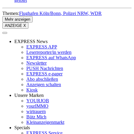
getötet
Themen:
Flughafen Köln/Bonn
Polizei NRW
WDR
Mehr anzeigen
ANZEIGE X
EXPRESS News
EXPRESS APP
Leserreporter/in werden
EXPRESS auf WhatsApp
Newsletter
PUSH Nachrichten
EXPRESS e-paper
Abo abschließen
Anzeigen schalten
Kiosk
Unsere Marken
YOURJOB
yourIMMO
wirtrauern
Bütz Mich
Kleinanzeigenmarkt
Specials
EXPRESS Service