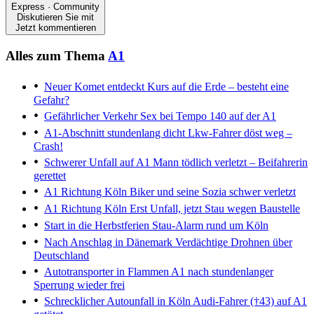
Express · Community
Diskutieren Sie mit
Jetzt kommentieren
Alles zum Thema
A1
Neuer Komet entdeckt
Kurs auf die Erde – besteht eine
Gefahr?
Gefährlicher Verkehr
Sex bei Tempo 140 auf der A1
A1-Abschnitt stundenlang dicht
Lkw-Fahrer döst weg –
Crash!
Schwerer Unfall auf A1
Mann tödlich verletzt – Beifahrerin
gerettet
A1 Richtung Köln
Biker und seine Sozia schwer verletzt
A1 Richtung Köln
Erst Unfall, jetzt Stau wegen Baustelle
Start in die Herbstferien
Stau-Alarm rund um Köln
Nach Anschlag in Dänemark
Verdächtige Drohnen über
Deutschland
Autotransporter in Flammen
A1 nach stundenlanger
Sperrung wieder frei
Schrecklicher Autounfall in Köln
Audi-Fahrer (†43) auf A1