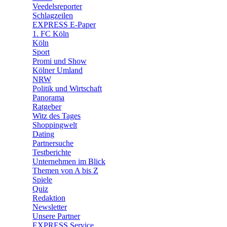
🛒 Shoppingwelt
Veedelsreporter
🧩 Spiele
Schlagzeilen
EXPRESS E-Paper
1. FC Köln
Köln
Sport
Promi und Show
Kölner Umland
NRW
Politik und Wirtschaft
Panorama
Ratgeber
Witz des Tages
Shoppingwelt
Dating
Partnersuche
Testberichte
Unternehmen im Blick
Themen von A bis Z
Spiele
Quiz
Redaktion
Newsletter
Unsere Partner
EXPRESS Service