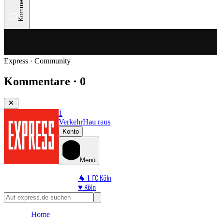
Kommentare
Express · Community
Kommentare · 0
1
Verkehr
Hau raus
Konto
Menü
🐐 1. FC Köln
♥️ Köln
⭐ Promi
🏆 Sport
Home