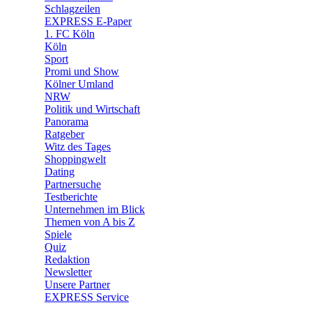
🧩 Spiele
Schlagzeilen
EXPRESS E-Paper
1. FC Köln
Köln
Sport
Promi und Show
Kölner Umland
NRW
Politik und Wirtschaft
Panorama
Ratgeber
Witz des Tages
Shoppingwelt
Dating
Partnersuche
Testberichte
Unternehmen im Blick
Themen von A bis Z
Spiele
Quiz
Redaktion
Newsletter
Unsere Partner
EXPRESS Service