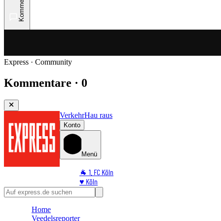
Kommentare
Express · Community
Kommentare · 0
Verkehr
Hau raus
Konto
Menü
🐐 1. FC Köln
♥️ Köln
⭐ Promi
🏆 Sport
Home
🛒 Shoppingwelt
Veedelsreporter