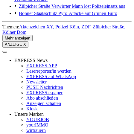
Zülpicher Straße
Verwirrter Mann löst Polizeieinsatz aus
Bonner Staatsschutz
Pyro-Attacke auf Grünen-Büro
Themen:
Aktenzeichen XY
Polizei Köln
ZDF
Zülpicher Straße
Kölner Dom
Mehr anzeigen
ANZEIGE X
EXPRESS News
EXPRESS APP
Leserreporter/in werden
EXPRESS auf WhatsApp
Newsletter
PUSH Nachrichten
EXPRESS e-paper
Abo abschließen
Anzeigen schalten
Kiosk
Unsere Marken
YOURJOB
yourIMMO
wirtrauern