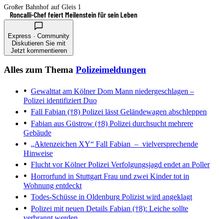
Großer Bahnhof auf Gleis 1
Roncalli-Chef feiert Meilenstein für sein Leben
Express · Community
Diskutieren Sie mit
Jetzt kommentieren
Alles zum Thema
Polizeimeldungen
Gewalttat am Kölner Dom
Mann niedergeschlagen –
Polizei identifiziert Duo
Fall Fabian (†8)
Polizei lässt Geländewagen abschleppen
Fabian aus Güstrow (†8)
Polizei durchsucht mehrere
Gebäude
„Aktenzeichen XY“
Fall Fabian – vielversprechende
Hinweise
Flucht vor Kölner Polizei
Verfolgungsjagd endet an Poller
Horrorfund in Stuttgart
Frau und zwei Kinder tot in
Wohnung entdeckt
Todes-Schüsse in Oldenburg
Polizist wird angeklagt
Polizei mit neuen Details
Fabian (†8): Leiche sollte
verbrannt werden