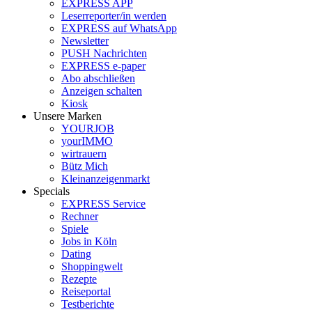
EXPRESS APP
Leserreporter/in werden
EXPRESS auf WhatsApp
Newsletter
PUSH Nachrichten
EXPRESS e-paper
Abo abschließen
Anzeigen schalten
Kiosk
Unsere Marken
YOURJOB
yourIMMO
wirtrauern
Bütz Mich
Kleinanzeigenmarkt
Specials
EXPRESS Service
Rechner
Spiele
Jobs in Köln
Dating
Shoppingwelt
Rezepte
Reiseportal
Testberichte