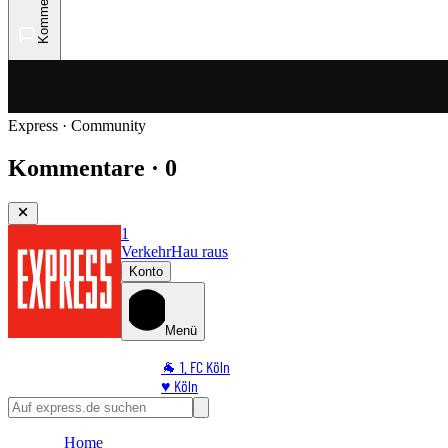
Kommentare
Express · Community
Kommentare · 0
1
Verkehr
Hau raus
Konto
Menü
🐐 1. FC Köln
♥️ Köln
⭐ Promi
🏆 Sport
Home