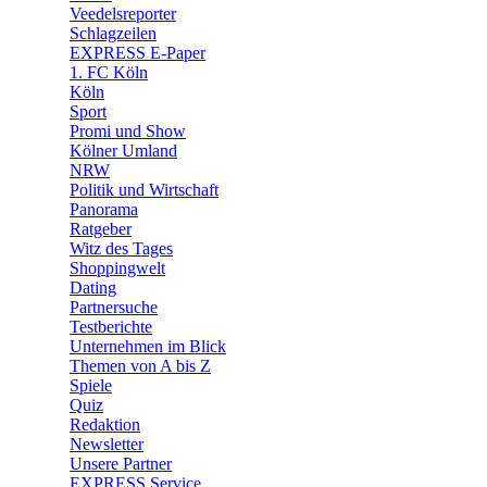
🛒 Shoppingwelt
Veedelsreporter
🧩 Spiele
Schlagzeilen
EXPRESS E-Paper
1. FC Köln
Köln
Sport
Promi und Show
Kölner Umland
NRW
Politik und Wirtschaft
Panorama
Ratgeber
Witz des Tages
Shoppingwelt
Dating
Partnersuche
Testberichte
Unternehmen im Blick
Themen von A bis Z
Spiele
Quiz
Redaktion
Newsletter
Unsere Partner
EXPRESS Service