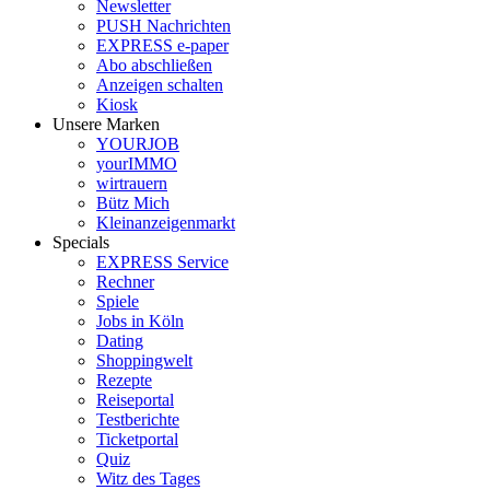
Newsletter
PUSH Nachrichten
EXPRESS e-paper
Abo abschließen
Anzeigen schalten
Kiosk
Unsere Marken
YOURJOB
yourIMMO
wirtrauern
Bütz Mich
Kleinanzeigenmarkt
Specials
EXPRESS Service
Rechner
Spiele
Jobs in Köln
Dating
Shoppingwelt
Rezepte
Reiseportal
Testberichte
Ticketportal
Quiz
Witz des Tages