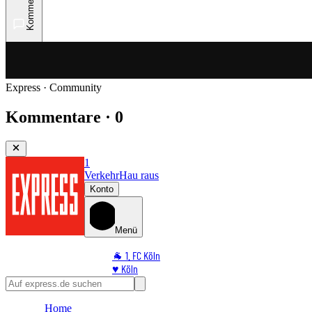
Kommentare
Express · Community
Kommentare · 0
1
Verkehr
Hau raus
Konto
Menü
🐐 1. FC Köln
♥️ Köln
⭐ Promi
🏆 Sport
Home