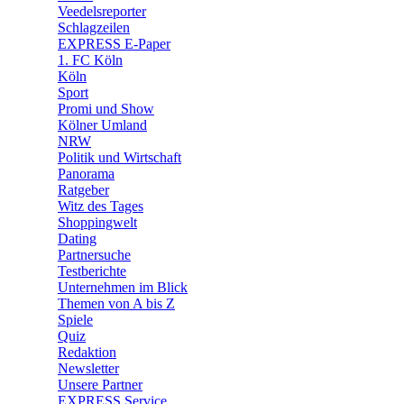
🛒 Shoppingwelt
Veedelsreporter
🧩 Spiele
Schlagzeilen
EXPRESS E-Paper
1. FC Köln
Köln
Sport
Promi und Show
Kölner Umland
NRW
Politik und Wirtschaft
Panorama
Ratgeber
Witz des Tages
Shoppingwelt
Dating
Partnersuche
Testberichte
Unternehmen im Blick
Themen von A bis Z
Spiele
Quiz
Redaktion
Newsletter
Unsere Partner
EXPRESS Service