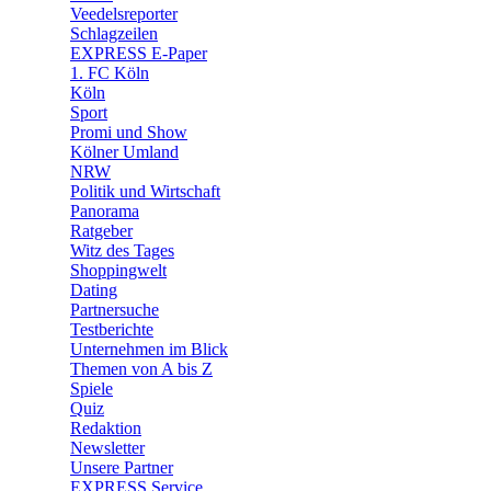
🛒 Shoppingwelt
Veedelsreporter
🧩 Spiele
Schlagzeilen
EXPRESS E-Paper
1. FC Köln
Köln
Sport
Promi und Show
Kölner Umland
NRW
Politik und Wirtschaft
Panorama
Ratgeber
Witz des Tages
Shoppingwelt
Dating
Partnersuche
Testberichte
Unternehmen im Blick
Themen von A bis Z
Spiele
Quiz
Redaktion
Newsletter
Unsere Partner
EXPRESS Service