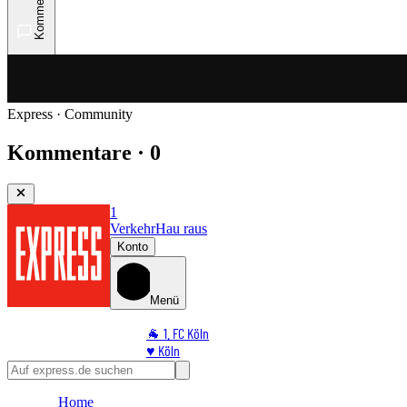
Kommentare
Express · Community
Kommentare · 0
1
Verkehr
Hau raus
Konto
Menü
🐐 1. FC Köln
♥️ Köln
⭐ Promi
🏆 Sport
Home