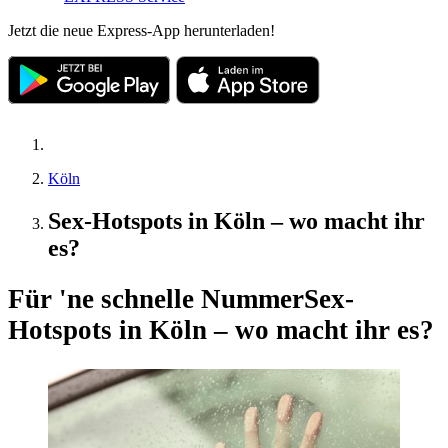
Jetzt die neue Express-App herunterladen!
Köln
Sex-Hotspots in Köln – wo macht ihr
es?
Für 'ne schnelle Nummer
Sex-
Hotspots in Köln – wo macht ihr es?