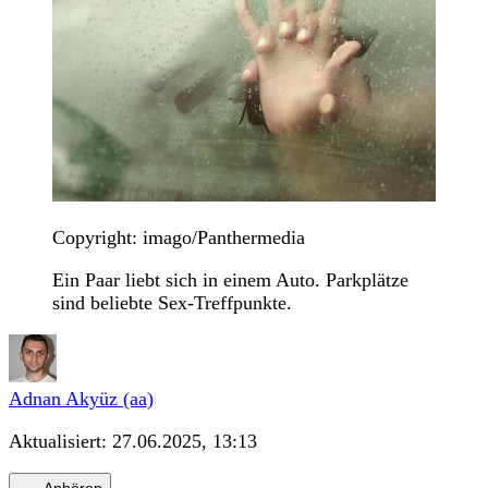
Copyright: imago/Panthermedia
Ein Paar liebt sich in einem Auto. Parkplätze
sind beliebte Sex-Treffpunkte.
Adnan Akyüz (aa)
Aktualisiert:
27.06.2025, 13:13