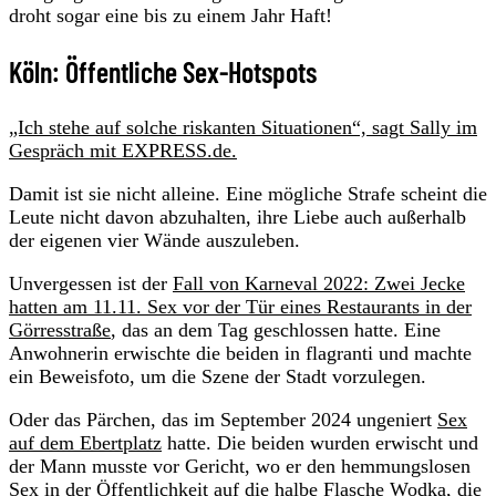
droht sogar eine bis zu einem Jahr Haft!
Köln: Öffentliche Sex-Hotspots
„Ich stehe auf solche riskanten Situationen“, sagt Sally im
Gespräch mit EXPRESS.de.
Damit ist sie nicht alleine. Eine mögliche Strafe scheint die
Leute nicht davon abzuhalten, ihre Liebe auch außerhalb
der eigenen vier Wände auszuleben.
Unvergessen ist der
Fall von Karneval 2022: Zwei Jecke
hatten am 11.11. Sex vor der Tür eines Restaurants in der
Görresstraße
, das an dem Tag geschlossen hatte. Eine
Anwohnerin erwischte die beiden in flagranti und machte
ein Beweisfoto, um die Szene der Stadt vorzulegen.
Oder das Pärchen, das im September 2024 ungeniert
Sex
auf dem Ebertplatz
hatte. Die beiden wurden erwischt und
der Mann musste vor Gericht, wo er den hemmungslosen
Sex in der Öffentlichkeit auf die halbe Flasche Wodka, die