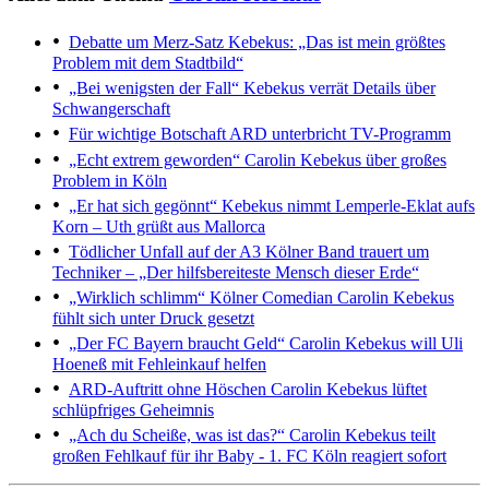
Debatte um Merz-Satz
Kebekus: „Das ist mein größtes
Problem mit dem Stadtbild“
„Bei wenigsten der Fall“
Kebekus verrät Details über
Schwangerschaft
Für wichtige Botschaft
ARD unterbricht TV-Programm
„Echt extrem geworden“
Carolin Kebekus über großes
Problem in Köln
„Er hat sich gegönnt“
Kebekus nimmt Lemperle-Eklat aufs
Korn – Uth grüßt aus Mallorca
Tödlicher Unfall auf der A3
Kölner Band trauert um
Techniker – „Der hilfsbereiteste Mensch dieser Erde“
„Wirklich schlimm“
Kölner Comedian Carolin Kebekus
fühlt sich unter Druck gesetzt
„Der FC Bayern braucht Geld“
Carolin Kebekus will Uli
Hoeneß mit Fehleinkauf helfen
ARD-Auftritt ohne Höschen
Carolin Kebekus lüftet
schlüpfriges Geheimnis
„Ach du Scheiße, was ist das?“
Carolin Kebekus teilt
großen Fehlkauf für ihr Baby - 1. FC Köln reagiert sofort