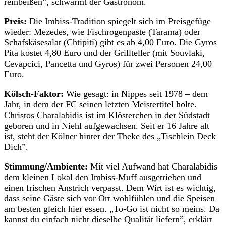
reinbeißen”, schwärmt der Gastronom.
Preis:
Die Imbiss-Tradition spiegelt sich im Preisgefüge
wieder: Mezedes, wie Fischrogenpaste (Tarama) oder
Schafskäsesalat (Chtipiti) gibt es ab 4,00 Euro. Die Gyros
Pita kostet 4,80 Euro und der Grillteller (mit Souvlaki,
Cevapcici, Pancetta und Gyros) für zwei Personen 24,00
Euro.
Kölsch-Faktor:
Wie gesagt: in Nippes seit 1978 – dem
Jahr, in dem der FC seinen letzten Meistertitel holte.
Christos Charalabidis ist im Klösterchen in der Südstadt
geboren und in Niehl aufgewachsen. Seit er 16 Jahre alt
ist, steht der Kölner hinter der Theke des „Tischlein Deck
Dich”.
Stimmung/Ambiente:
Mit viel Aufwand hat Charalabidis
dem kleinen Lokal den Imbiss-Muff ausgetrieben und
einen frischen Anstrich verpasst. Dem Wirt ist es wichtig,
dass seine Gäste sich vor Ort wohlfühlen und die Speisen
am besten gleich hier essen. „To-Go ist nicht so meins. Da
kannst du einfach nicht dieselbe Qualität liefern”, erklärt