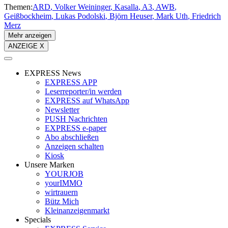
Themen:
ARD
Volker Weininger
Kasalla
A3
AWB
Geißbockheim
Lukas Podolski
Björn Heuser
Mark Uth
Friedrich
Merz
Mehr anzeigen
ANZEIGE X
EXPRESS News
EXPRESS APP
Leserreporter/in werden
EXPRESS auf WhatsApp
Newsletter
PUSH Nachrichten
EXPRESS e-paper
Abo abschließen
Anzeigen schalten
Kiosk
Unsere Marken
YOURJOB
yourIMMO
wirtrauern
Bütz Mich
Kleinanzeigenmarkt
Specials