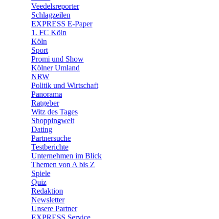
🛒 Shoppingwelt
Veedelsreporter
🧩 Spiele
Schlagzeilen
EXPRESS E-Paper
1. FC Köln
Köln
Sport
Promi und Show
Kölner Umland
NRW
Politik und Wirtschaft
Panorama
Ratgeber
Witz des Tages
Shoppingwelt
Dating
Partnersuche
Testberichte
Unternehmen im Blick
Themen von A bis Z
Spiele
Quiz
Redaktion
Newsletter
Unsere Partner
EXPRESS Service