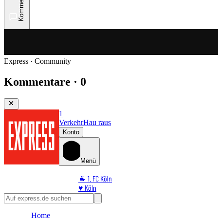
Kommentare
Express · Community
Kommentare · 0
1
Verkehr
Hau raus
Konto
Menü
🐐 1. FC Köln
♥️ Köln
⭐ Promi
🏆 Sport
Home