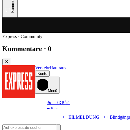
Kommentare
Express · Community
Kommentare · 0
Verkehr
Hau raus
Konto
Menü
🐐 1. FC Köln
♥️ Köln
⭐ Promi
ger in Köln
Bombe im Rhein! Hier kommt keiner mehr durch
🏆 Sport