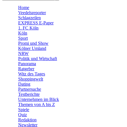
🛒 Shoppingwelt
Home
🧩 Spiele
Veedelsreporter
Schlagzeilen
EXPRESS E-Paper
1. FC Köln
Köln
Sport
Promi und Show
Kölner Umland
NRW
Politik und Wirtschaft
Panorama
Ratgeber
Witz des Tages
Shoppingwelt
Dating
Partnersuche
Testberichte
Unternehmen im Blick
Themen von A bis Z
Spiele
Quiz
Redaktion
Newsletter