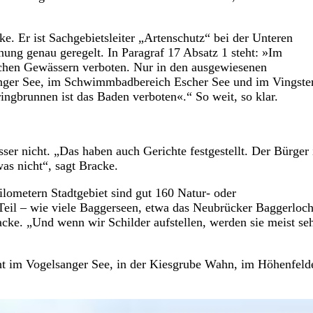
. Er ist Sachgebietsleiter „Artenschutz“ bei der Unteren
nung genau geregelt. In Paragraf 17 Absatz 1 steht: »Im
lichen Gewässern verboten. Nur in den ausgewiesenen
nger See, im Schwimmbadbereich Escher See und im Vingste
ingbrunnen ist das Baden verboten«.“ So weit, so klar.
er nicht. „Das haben auch Gerichte festgestellt. Der Bürger 
was nicht“, sagt Bracke.
lometern Stadtgebiet sind gut 160 Natur- oder
Teil – wie viele Baggerseen, etwa das Neubrücker Baggerloch
racke. „Und wenn wir Schilder aufstellen, werden sie meist se
nicht im Vogelsanger See, in der Kiesgrube Wahn, im Höhenfeld