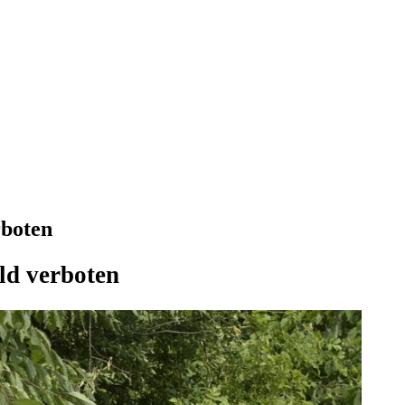
rboten
ild verboten