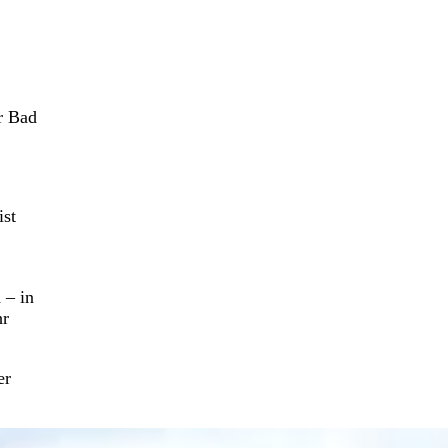
r Bad
ist
 – in
hr
er