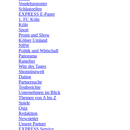
🛒 Shoppingwelt
Veedelsreporter
🧩 Spiele
Schlagzeilen
EXPRESS E-Paper
1. FC Köln
Köln
Sport
Promi und Show
Kölner Umland
NRW
Politik und Wirtschaft
Panorama
Ratgeber
Witz des Tages
Shoppingwelt
Dating
Partnersuche
Testberichte
Unternehmen im Blick
Themen von A bis Z
Spiele
Quiz
Redaktion
Newsletter
Unsere Partner
EXPRESS Service