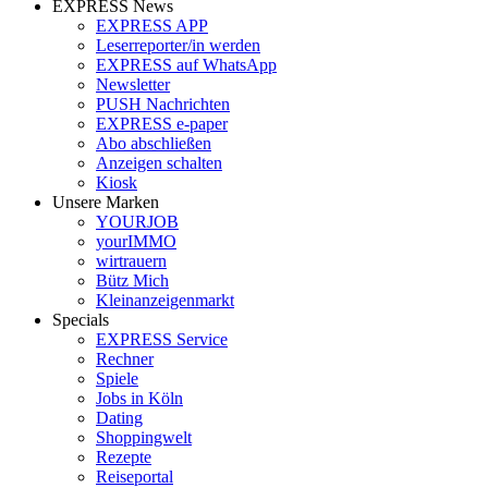
EXPRESS News
EXPRESS APP
Leserreporter/in werden
EXPRESS auf WhatsApp
Newsletter
PUSH Nachrichten
EXPRESS e-paper
Abo abschließen
Anzeigen schalten
Kiosk
Unsere Marken
YOURJOB
yourIMMO
wirtrauern
Bütz Mich
Kleinanzeigenmarkt
Specials
EXPRESS Service
Rechner
Spiele
Jobs in Köln
Dating
Shoppingwelt
Rezepte
Reiseportal