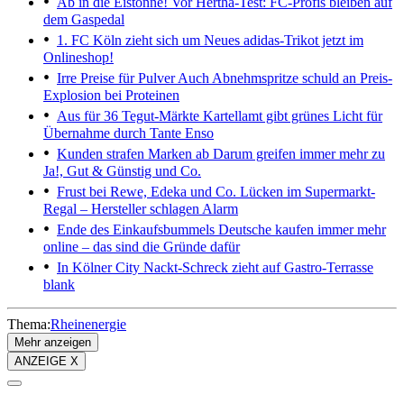
Ab in die Eistonne!
Vor Hertha-Test: FC-Profis bleiben auf
dem Gaspedal
1. FC Köln zieht sich um
Neues adidas-Trikot jetzt im
Onlineshop!
Irre Preise für Pulver
Auch Abnehmspritze schuld an Preis-
Explosion bei Proteinen
Aus für 36 Tegut-Märkte
Kartellamt gibt grünes Licht für
Übernahme durch Tante Enso
Kunden strafen Marken ab
Darum greifen immer mehr zu
Ja!, Gut & Günstig und Co.
Frust bei Rewe, Edeka und Co.
Lücken im Supermarkt-
Regal – Hersteller schlagen Alarm
Ende des Einkaufsbummels
Deutsche kaufen immer mehr
online – das sind die Gründe dafür
In Kölner City
Nackt-Schreck zieht auf Gastro-Terrasse
blank
Thema:
Rheinenergie
Mehr anzeigen
ANZEIGE X