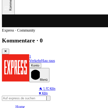
Kommentare
Express · Community
Kommentare · 0
1
Verkehr
Hau raus
Konto
Menü
🐐 1. FC Köln
♥️ Köln
⭐ Promi
🏆 Sport
Home