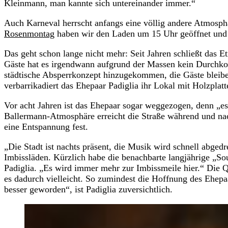
Kleinmann, man kannte sich untereinander immer.“
Auch Karneval herrscht anfangs eine völlig andere Atmosphä
Rosenmontag
haben wir den Laden um 15 Uhr geöffnet und bi
Das geht schon lange nicht mehr: Seit Jahren schließt das E
Gäste hat es irgendwann aufgrund der Massen kein Durch
städtische Absperrkonzept hinzugekommen, die Gäste bleibe
verbarrikadiert das Ehepaar Padiglia ihr Lokal mit Holzplat
Vor acht Jahren ist das Ehepaar sogar weggezogen, denn „es
Ballermann-Atmosphäre erreicht die Straße während und nach
eine Entspannung fest.
„Die Stadt ist nachts präsent, die Musik wird schnell abged
Imbissläden. Kürzlich habe die benachbarte langjährige „Sou
Padiglia. „Es wird immer mehr zur Imbissmeile hier.“ Die Qu
es dadurch vielleicht. So zumindest die Hoffnung des Ehepa
besser geworden“, ist Padiglia zuversichtlich.