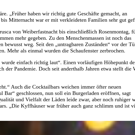
re. „Früher haben wir richtig gute Geschäfte gemacht, an
s Mitternacht war er mit verkleideten Familien sehr gut gefü
trusca von Weiberfastnacht bis einschließlich Rosenmontag, fü
kommen mehr gegeben. Zu den Menschenmassen ist noch das
n bewusst weg. Seit den „untragbaren Zuständen“ vor der Tü
ten. Mehr als einmal wurden die Schaufenster zerbrochen.
 wurde einfach richtig laut“. Einen vorläufigen Höhepunkt de
 der Pandemie. Doch seit anderthalb Jahren etwa stellt die 
reht.“ Auch die Cocktailbars weichen immer öfter neuen
l Bar“ geschlossen, nun soll ein Burgerladen eröffnen, sagt
alität und Vielfalt der Läden leide zwar, aber noch ruhiger 
ars. „Die Kyffhäuser war früher auch ganz schlimm und ist vi