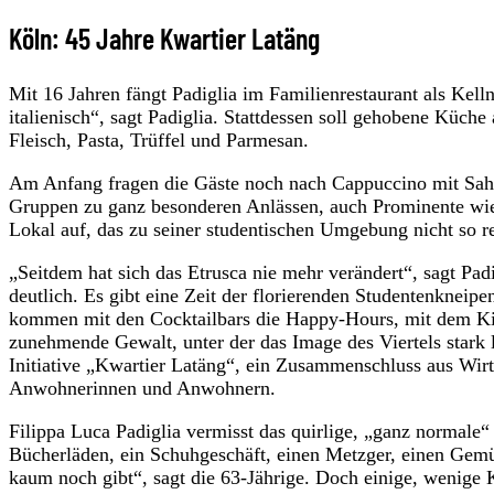
Köln: 45 Jahre Kwartier Latäng
Mit 16 Jahren fängt Padiglia im Familienrestaurant als Kellne
italienisch“, sagt Padiglia. Stattdessen soll gehobene Küch
Fleisch, Pasta, Trüffel und Parmesan.
Am Anfang fragen die Gäste noch nach Cappuccino mit Sahn
Gruppen zu ganz besonderen Anlässen, auch Prominente wi
Lokal auf, das zu seiner studentischen Umgebung nicht so re
„Seitdem hat sich das Etrusca nie mehr verändert“, sagt Pad
deutlich. Es gibt eine Zeit der florierenden Studentenkneipe
kommen mit den Cocktailbars die Happy-Hours, mit dem Kio
zunehmende Gewalt, unter der das Image des Viertels stark 
Initiative „Kwartier Latäng“, ein Zusammenschluss aus Wir
Anwohnerinnen und Anwohnern.
Filippa Luca Padiglia vermisst das quirlige, „ganz normal
Bücherläden, ein Schuhgeschäft, einen Metzger, einen Gemüs
kaum noch gibt“, sagt die 63-Jährige. Doch einige, wenige 