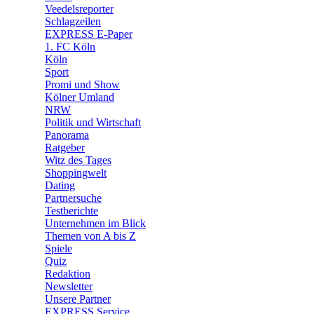
Veedelsreporter
🛒 Shoppingwelt
Schlagzeilen
🧩 Spiele
EXPRESS E-Paper
1. FC Köln
Köln
Sport
Promi und Show
Kölner Umland
NRW
Politik und Wirtschaft
Panorama
Ratgeber
Witz des Tages
Shoppingwelt
Dating
Partnersuche
Testberichte
Unternehmen im Blick
Themen von A bis Z
Spiele
Quiz
Redaktion
Newsletter
Unsere Partner
EXPRESS Service