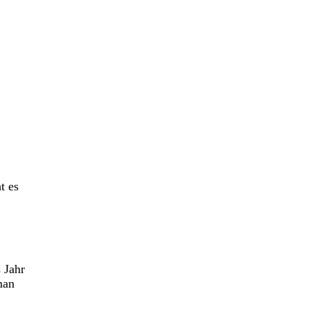
t es
 Jahr
man