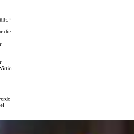
llt.“
r die
r
r
Wirtin
werde
el