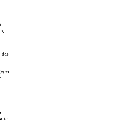
t
ch,
 das
gegen
er
d
n,
äfte