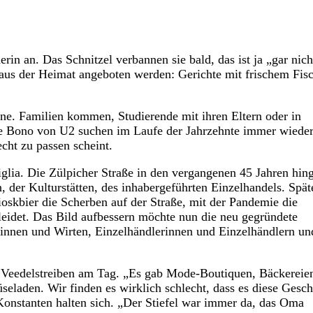
rin an. Das Schnitzel verbannen sie bald, das ist ja „gar nich
e aus der Heimat angeboten werden: Gerichte mit frischem Fis
e. Familien kommen, Studierende mit ihren Eltern oder in
e Bono von U2 suchen im Laufe der Jahrzehnte immer wieder
cht zu passen scheint.
iglia. Die Zülpicher Straße in den vergangenen 45 Jahren hin
n, der Kulturstätten, des inhabergeführten Einzelhandels. Spät
skbier die Scherben auf der Straße, mit der Pandemie die
leidet. Das Bild aufbessern möchte nun die neu gegründete
tinnen und Wirten, Einzelhändlerinnen und Einzelhändlern un
e“ Veedelstreiben am Tag. „Es gab Mode-Boutiquen, Bäckereie
eladen. Wir finden es wirklich schlecht, dass es diese Gesch
Konstanten halten sich. „Der Stiefel war immer da, das Oma