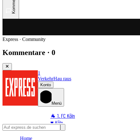
Kommentare
Express · Community
Kommentare · 0
1
Verkehr
Hau raus
Konto
Menü
🐐 1. FC Köln
♥️ Köln
⭐ Promi
Home
🏆 Sport