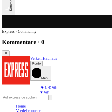
Kommentare
Express · Community
Kommentare · 0
Verkehr
Hau raus
Konto
Menü
🐐 1. FC Köln
♥️ Köln
⭐ Promi
🏆 Sport
Home
🛒 Shoppingwelt
Veedelsreporter