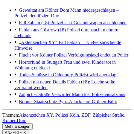
Gewalttat am Kölner Dom
Mann niedergeschlagen –
Polizei identifiziert Duo
Fall Fabian (†8)
Polizei lässt Geländewagen abschleppen
Fabian aus Güstrow (†8)
Polizei durchsucht mehrere
Gebäude
„Aktenzeichen XY“
Fall Fabian – vielversprechende
Hinweise
Flucht vor Kölner Polizei
Verfolgungsjagd endet an Poller
Horrorfund in Stuttgart
Frau und zwei Kinder tot in
Wohnung entdeckt
Todes-Schüsse in Oldenburg
Polizist wird angeklagt
Polizei mit neuen Details
Fabian (†8): Leiche sollte
verbrannt werden
Zülpicher Straße
Verwirrter Mann löst Polizeieinsatz aus
Bonner Staatsschutz
Pyro-Attacke auf Grünen-Büro
Themen:
Aktenzeichen XY
Polizei Köln
ZDF
Zülpicher Straße
Kölner Dom
Mehr anzeigen
ANZEIGE X