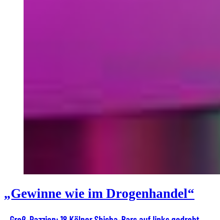
„Gewinne wie im Drogenhandel“
Groß-Razzien: 18 Kölner Shisha-Bars auf links gedreht