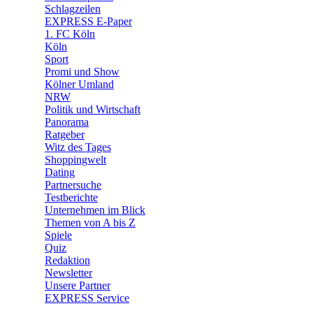
🧩 Spiele
Schlagzeilen
EXPRESS E-Paper
1. FC Köln
Köln
Sport
Promi und Show
Kölner Umland
NRW
Politik und Wirtschaft
Panorama
Ratgeber
Witz des Tages
Shoppingwelt
Dating
Partnersuche
Testberichte
Unternehmen im Blick
Themen von A bis Z
Spiele
Quiz
Redaktion
Newsletter
Unsere Partner
EXPRESS Service