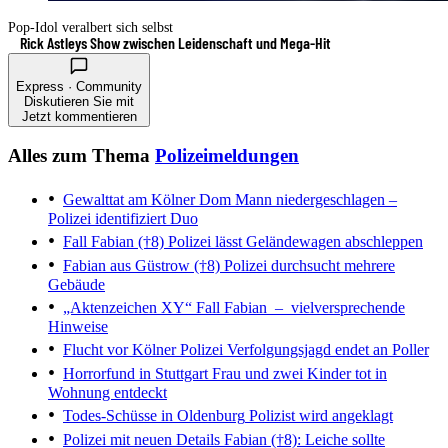
Pop-Idol veralbert sich selbst
Rick Astleys Show zwischen Leidenschaft und Mega-Hit
Express · Community
Diskutieren Sie mit
Jetzt kommentieren
Alles zum Thema
Polizeimeldungen
Gewalttat am Kölner Dom
Mann niedergeschlagen –
Polizei identifiziert Duo
Fall Fabian (†8)
Polizei lässt Geländewagen abschleppen
Fabian aus Güstrow (†8)
Polizei durchsucht mehrere
Gebäude
„Aktenzeichen XY“
Fall Fabian – vielversprechende
Hinweise
Flucht vor Kölner Polizei
Verfolgungsjagd endet an Poller
Horrorfund in Stuttgart
Frau und zwei Kinder tot in
Wohnung entdeckt
Todes-Schüsse in Oldenburg
Polizist wird angeklagt
Polizei mit neuen Details
Fabian (†8): Leiche sollte