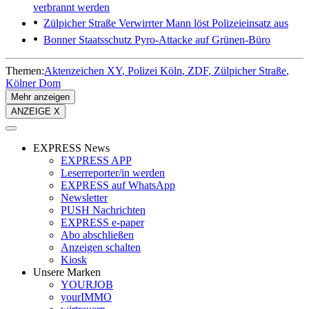
verbrannt werden
Zülpicher Straße
Verwirrter Mann löst Polizeieinsatz aus
Bonner Staatsschutz
Pyro-Attacke auf Grünen-Büro
Themen:
Aktenzeichen XY
Polizei Köln
ZDF
Zülpicher Straße
Kölner Dom
Mehr anzeigen
ANZEIGE X
EXPRESS News
EXPRESS APP
Leserreporter/in werden
EXPRESS auf WhatsApp
Newsletter
PUSH Nachrichten
EXPRESS e-paper
Abo abschließen
Anzeigen schalten
Kiosk
Unsere Marken
YOURJOB
yourIMMO