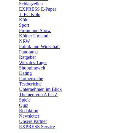
🧩 Spiele
Schlagzeilen
EXPRESS E-Paper
1. FC Köln
Köln
Sport
Promi und Show
Kölner Umland
NRW
Politik und Wirtschaft
Panorama
Ratgeber
Witz des Tages
Shoppingwelt
Dating
Partnersuche
Testberichte
Unternehmen im Blick
Themen von A bis Z
Spiele
Quiz
Redaktion
Newsletter
Unsere Partner
EXPRESS Service