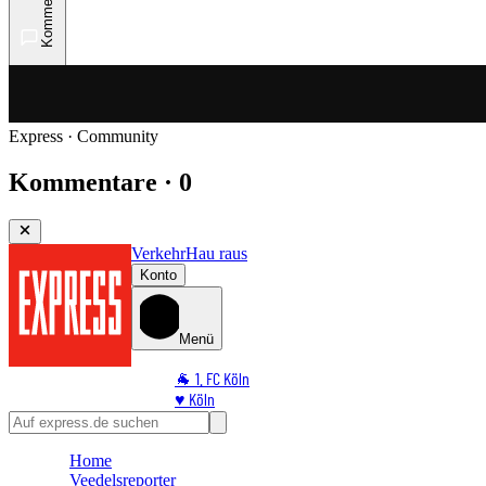
Kommentare
Express · Community
Kommentare · 0
Verkehr
Hau raus
Konto
Menü
🐐 1. FC Köln
♥️ Köln
⭐ Promi
🏆 Sport
Home
🛒 Shoppingwelt
Veedelsreporter