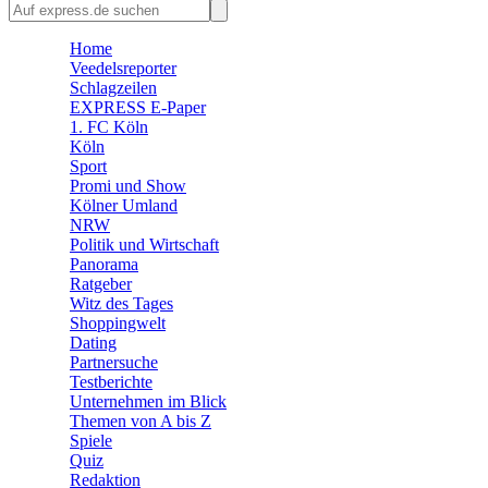
🛒 Shoppingwelt
🧩 Spiele
Home
Veedelsreporter
Schlagzeilen
EXPRESS E-Paper
1. FC Köln
Köln
Sport
Promi und Show
Kölner Umland
NRW
Politik und Wirtschaft
Panorama
Ratgeber
Witz des Tages
Shoppingwelt
Dating
Partnersuche
Testberichte
Unternehmen im Blick
Themen von A bis Z
Spiele
Quiz
Redaktion