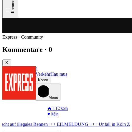
Kommentare
Express · Community
Kommentare · 0
1
Verkehr
Hau raus
Konto
Menü
🐐 1. FC Köln
♥️ Köln
⭐ Promi
es Rennen
+++ EILMELDUNG +++
Unfall in Köln
Zwei Tote bei Moto
🏆 Sport