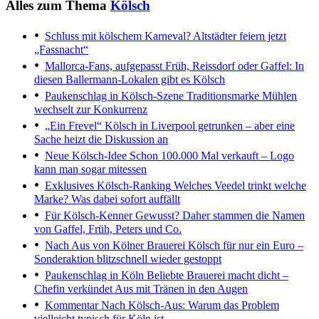
Alles zum Thema
Kölsch
Schluss mit kölschem Karneval?
Altstädter feiern jetzt
„Fassnacht“
Mallorca-Fans, aufgepasst
Früh, Reissdorf oder Gaffel: In
diesen Ballermann-Lokalen gibt es Kölsch
Paukenschlag in Kölsch-Szene
Traditionsmarke Mühlen
wechselt zur Konkurrenz
„Ein Frevel“
Kölsch in Liverpool getrunken – aber eine
Sache heizt die Diskussion an
Neue Kölsch-Idee
Schon 100.000 Mal verkauft – Logo
kann man sogar mitessen
Exklusives Kölsch-Ranking
Welches Veedel trinkt welche
Marke? Was dabei sofort auffällt
Für Kölsch-Kenner
Gewusst? Daher stammen die Namen
von Gaffel, Früh, Peters und Co.
Nach Aus von Kölner Brauerei
Kölsch für nur ein Euro –
Sonderaktion blitzschnell wieder gestoppt
Paukenschlag in Köln
Beliebte Brauerei macht dicht –
Chefin verkündet Aus mit Tränen in den Augen
Kommentar
Nach Kölsch-Aus: Warum das Problem
vielleicht typisch für Köln ist