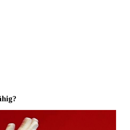
ähig?