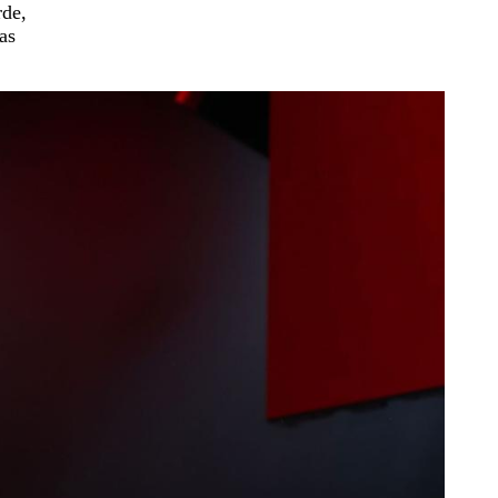
rde,
as