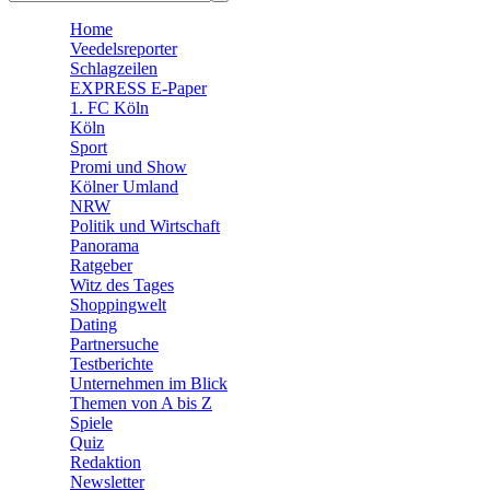
🛒 Shoppingwelt
Home
🧩 Spiele
Veedelsreporter
Schlagzeilen
EXPRESS E-Paper
1. FC Köln
Köln
Sport
Promi und Show
Kölner Umland
NRW
Politik und Wirtschaft
Panorama
Ratgeber
Witz des Tages
Shoppingwelt
Dating
Partnersuche
Testberichte
Unternehmen im Blick
Themen von A bis Z
Spiele
Quiz
Redaktion
Newsletter