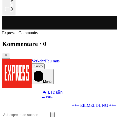
Kommentare
Express · Community
Kommentare · 0
Verkehr
Hau raus
Konto
Menü
🐐 1. FC Köln
♥️ Köln
⭐ Promi
LDUNG +++
Blindgänger in Köln
Bombe im Rhein! Hier kommt keiner
🏆 Sport