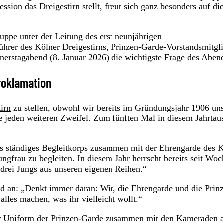
ession das Dreigestirn stellt, freut sich ganz besonders auf di
ppe unter der Leitung des erst neunjährigen
ührer des Kölner Dreigestirns, Prinzen-Garde-Vorstandsmitgl
erstagabend (8. Januar 2026) die wichtigste Frage des Aben
roklamation
irn
zu stellen, obwohl wir bereits im Gründungsjahr 1906 un
te jeden weiteren Zweifel. Zum fünften Mal in diesem Jahrtau
s ständiges Begleitkorps zusammen mit der Ehrengarde des 
Jungfrau zu begleiten. In diesem Jahr herrscht bereits seit Wo
drei Jungs aus unseren eigenen Reihen.“
nd an: „Denkt immer daran: Wir, die Ehrengarde und die Prin
lles machen, was ihr vielleicht wollt.“
r Uniform der Prinzen-Garde zusammen mit den Kameraden 