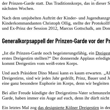
der Prinzen-Garde statt. Das Traditionskorps, das in dieser S
nächsten Wochen.
Nach dem umjubelten Auftritt der Kinder- und Jugendtanzgru
Kinderkommandanten Christoph Ollig, stellte der Protokollf
und Ex-Prinz der Session 2012, Marcus Gottschalk, am Donn
Generalkorpsappell der Prinzen-Garde vor der P
„Ist die Prinzen-Garde noch begeisterungsfähig, ein
Dreigest
erstes Dreigestirn stellten?“ Der donnernde Applaus erledig
kommt Dreigestirn vom weiß-roten Korps.
Und auch Präsident Dino Massi kann es kaum erwarten. „Al
Dreigestirns, sind wir jedes Jahr gedrillt, Prinz, Bauer und 
eine ganz besondere Euphorie im Korps, denn wir begleiten 
Bei aller Freude kündigte der Dreigestirns-Vater schmunzel
Garde, haben immer ein Auge auf euch, denn ihr dürft nicht a
Ein letztes Mal zog
das designierte Kölner Dreigestirn
in de