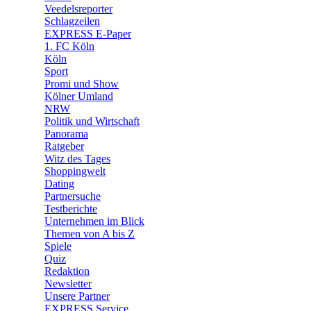
Veedelsreporter
🛒 Shoppingwelt
Schlagzeilen
🧩 Spiele
EXPRESS E-Paper
1. FC Köln
Köln
Sport
Promi und Show
Kölner Umland
NRW
Politik und Wirtschaft
Panorama
Ratgeber
Witz des Tages
Shoppingwelt
Dating
Partnersuche
Testberichte
Unternehmen im Blick
Themen von A bis Z
Spiele
Quiz
Redaktion
Newsletter
Unsere Partner
EXPRESS Service