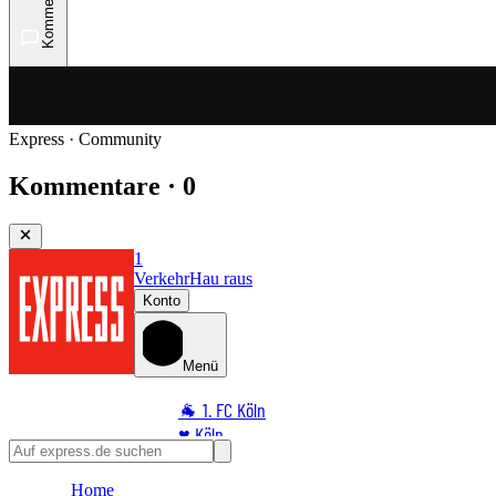
Kommentare
Express · Community
Kommentare · 0
1
Verkehr
Hau raus
Konto
Menü
🐐 1. FC Köln
♥️ Köln
⭐ Promi
Home
🏆 Sport