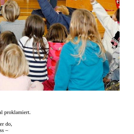
l proklamiert.
er do,
ss –