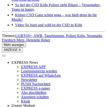
So lief der CSD Köln
Polizei zieht Bilanz – Veranstalter-
Team ist happy
Kölner CSD
Ganz schön gaga – was läuft denn da für
Musik?
Video
So bunt und wild ist der CSD in Köln
Themen:
LGBTQI+
AWB
Tanzbrunnen
Polizei Köln
Neumarkt
Friedrich Merz
Henriette Reker
Mehr anzeigen
ANZEIGE X
EXPRESS News
EXPRESS APP
Leserreporter/in werden
EXPRESS auf WhatsApp
Newsletter
PUSH Nachrichten
EXPRESS e-paper
Abo abschließen
Anzeigen schalten
Kiosk
Unsere Marken