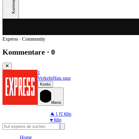
Kommentare
Express · Community
Kommentare · 0
1
Verkehr
Hau raus
Konto
Menü
🐐 1. FC Köln
♥️ Köln
⭐ Promi
🏆 Sport
Home