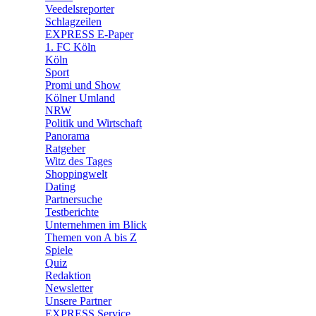
🛒 Shoppingwelt
Veedelsreporter
🧩 Spiele
Schlagzeilen
EXPRESS E-Paper
1. FC Köln
Köln
Sport
Promi und Show
Kölner Umland
NRW
Politik und Wirtschaft
Panorama
Ratgeber
Witz des Tages
Shoppingwelt
Dating
Partnersuche
Testberichte
Unternehmen im Blick
Themen von A bis Z
Spiele
Quiz
Redaktion
Newsletter
Unsere Partner
EXPRESS Service