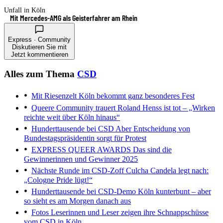
Unfall in Köln
Mit Mercedes-AMG als Geisterfahrer am Rhein
Express · Community
Diskutieren Sie mit
Jetzt kommentieren
Alles zum Thema
CSD
Mit Riesenzelt
Köln bekommt ganz besonderes Fest
Queere Community trauert
Roland Henss ist tot – „Wirken
reichte weit über Köln hinaus“
Hunderttausende bei CSD
Aber Entscheidung von
Bundestagspräsidentin sorgt für Protest
EXPRESS QUEER AWARDS
Das sind die
Gewinnerinnen und Gewinner 2025
Nächste Runde im CSD-Zoff
Culcha Candela legt nach:
„Cologne Pride lügt!“
Hunderttausende bei CSD-Demo
Köln kunterbunt – aber
so sieht es am Morgen danach aus
Fotos
Leserinnen und Leser zeigen ihre Schnappschüsse
vom CSD in Köln