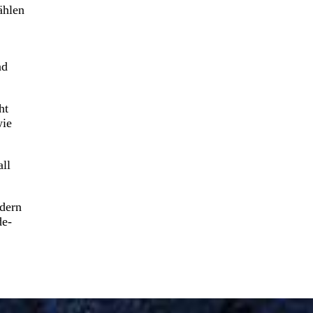
ählen
nd
ht
wie
ll
ndern
de-