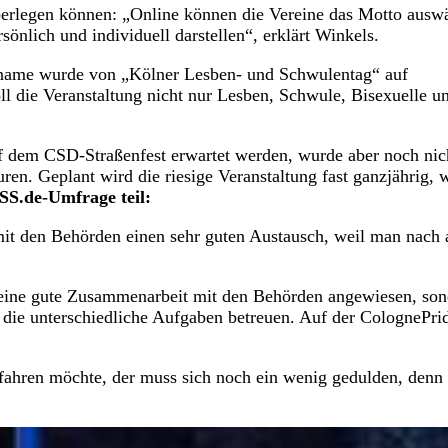
überlegen können: „Online können die Vereine das Motto ausw
önlich und individuell darstellen“, erklärt Winkels.
sname wurde von „Kölner Lesben- und Schwulentag“ auf
ll die Veranstaltung nicht nur Lesben, Schwule, Bisexuelle u
 dem CSD-Straßenfest erwartet werden, wurde aber noch nic
ren. Geplant wird die riesige Veranstaltung fast ganzjährig, 
S.de-Umfrage teil:
mit den Behörden einen sehr guten Austausch, weil man nach a
uf eine gute Zusammenarbeit mit den Behörden angewiesen, so
 die unterschiedliche Aufgaben betreuen. Auf der ColognePri
hren möchte, der muss sich noch ein wenig gedulden, denn