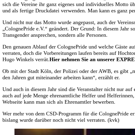
sich die Vereine ihr ganz eigenes und individuelles Motto 
und als fertige Druckdatei verwenden. Man kann es ganz pers
Und nicht nur das Motto wurde angepasst, auch der Verein
„ColognePride e.V.“ geändert. Der Grund: In diesem Jahr so
Transgender ansprechen, sondern alle Personen.
Den genauen Ablauf der ColognePride und welche Gäste auf
verraten, doch die Vorbereitungen laufen bereits auf Hochtou
Hugo Winkels verrät.
Hier nehmen Sie an unserer EXPRES
Ob mit der Stadt Köln, der Polizei oder der AWB, es gibt „
den Jahren gut miteinander arbeiten kann“, erzählt er.
Und auch in diesem Jahr sind die Veranstalter nicht nur a
auch auf jede Menge ehrenamtliche Helfer und Helferinnen,
Webseite kann man sich als Ehrenamtler bewerben.
Wer mehr von dem CSD-Programm für die ColognePride erfa
bislang wurde darüber noch nicht viel verraten. (kvk)