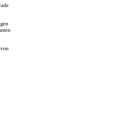
rade
ngen
anten
 von