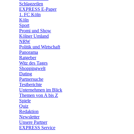
🛒 Shoppingwelt
Schlagzeilen
🧩 Spiele
EXPRESS E-Paper
1. FC Köln
Köln
Sport
Promi und Show
Kölner Umland
NRW
Politik und Wirtschaft
Panorama
Ratgeber
Witz des Tages
Shoppingwelt
Dating
Partnersuche
Testberichte
Unternehmen im Blick
Themen von A bis Z
Spiele
Quiz
Redaktion
Newsletter
Unsere Partner
EXPRESS Service