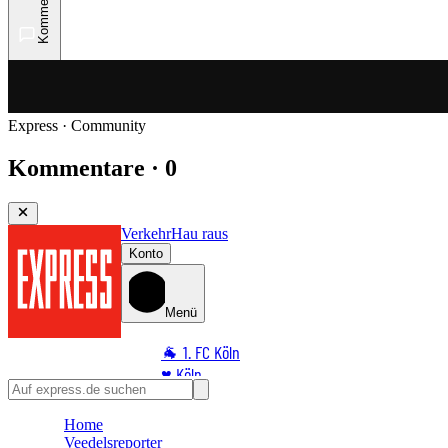
Kommentare
Express · Community
Kommentare · 0
Verkehr
Hau raus
Konto
Menü
🐐 1. FC Köln
♥️ Köln
⭐ Promi
Home
🏆 Sport
Veedelsreporter