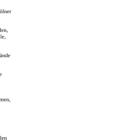
ölner
len,
le,
lände
e
hmen,
len